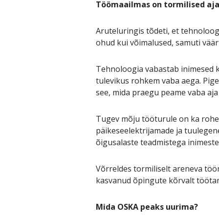
Töömaailmas on tormilised aj
Aruteluringis tõdeti, et tehnoloog
ohud kui võimalused, samuti vää
Tehnoloogia vabastab inimesed kü
tulevikus rohkem vaba aega. Pige
see, mida praegu peame vaba aja s
Tugev mõju tööturule on ka rohepö
päikeseelektrijamade ja tuulegen
õigusalaste teadmistega inimeste
Võrreldes tormiliselt areneva töö
kasvanud õpingute kõrvalt töötam
Mida OSKA peaks uurima?