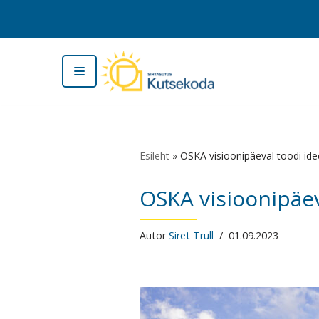
Skip
to
content
Esileht
»
OSKA visioonipäeval toodi idee
OSKA visioonipäeva
Autor
Siret Trull
01.09.2023