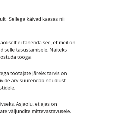
lt. Sellega käivad kaasas nii
liselt ei tähenda see, et meil on
 selle tasustamisele. Näiteks
eostuda tööga.
ga töötajate järele: tarvis on
iivide arv suurendab nõudlust
tidele.
seks. Asjaolu, et ajas on
ate väljundite mittevastavusele.