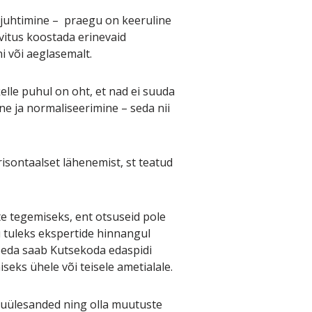
 juhtimine – praegu on keeruline
vitus koostada erinevaid
i või aeglasemalt.
lle puhul on oht, et nad ei suuda
e ja normaliseerimine – seda nii
isontaalset lähenemist, st teatud
te tegemiseks, ent otsuseid pole
 tuleks ekspertide hinnangul
 Seda saab Kutsekoda edaspidi
eks ühele või teisele ametialale.
guülesanded ning olla muutuste