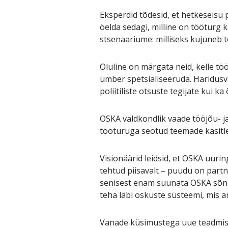
Eksperdid tõdesid, et hetkeseisu
öelda sedagi, milline on tööturg 
stsenaariume: milliseks kujuneb t
Oluline on märgata neid, kelle tö
ümber spetsialiseeruda. Haridusv
poliitiliste otsuste tegijate kui k
OSKA valdkondlik vaade tööjõu- j
tööturuga seotud teemade käsitl
Visionäärid leidsid, et OSKA uuri
tehtud piisavalt – puudu on part
senisest enam suunata OSKA sõnum
teha läbi oskuste süsteemi, mis a
Vanade küsimustega uue teadmisen