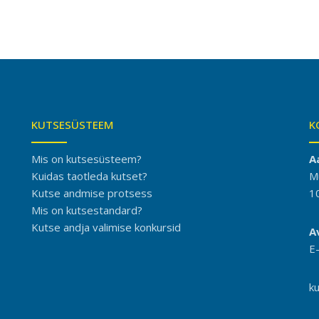
KUTSESÜSTEEM
K
Mis on kutsesüsteem?
A
Kuidas taotleda kutset?
M
Kutse andmise protsess
1
Mis on kutsestandard?
Kutse andja valimise konkursid
A
E
k