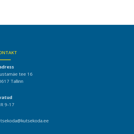
ONTAKT
adress
ustamäe tee 16
0617 Tallinn
vatud
-R 9-17
utsekoda@kutsekoda.ee