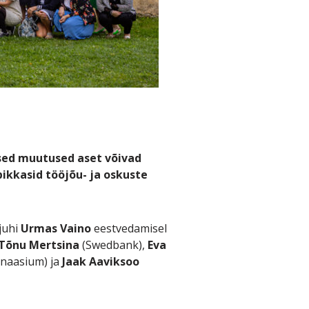
lsed muutused aset võivad
ikkasid tööjõu- ja oskuste
juhi
Urmas Vaino
eestvedamisel
Tõnu Mertsina
(Swedbank),
Eva
mnaasium) ja
Jaak Aaviksoo