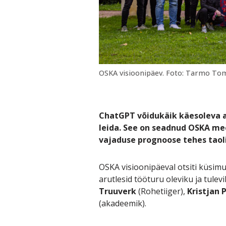
OSKA visioonipäev. Foto: Tarmo To
ChatGPT võidukäik käesoleva a
leida. See on seadnud OSKA me
vajaduse prognoose tehes taol
OSKA visioonipäeval otsiti küsim
arutlesid tööturu oleviku ja tulev
Truuverk
(Rohetiiger),
Kristjan 
(akadeemik).