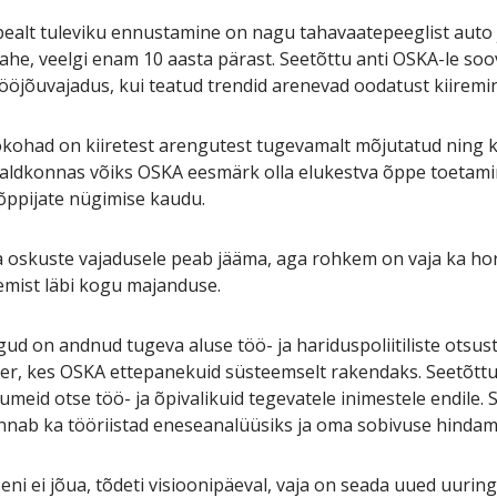
 pealt tuleviku ennustamine on nagu tahavaatepeeglist auto
kahe, veelgi enam 10 aasta pärast. Seetõttu anti OSKA-le soo
ööjõuvajadus, kui teatud trendid arenevad oodatust kiiremin
ökohad on kiiretest arengutest tugevamalt mõjutatud ning ke
aldkonnas võiks OSKA eesmärk olla elukestva õppe toetamin
a õppijate nügimise kaudu.
a oskuste vajadusele peab jääma, aga rohkem on vaja ka hor
emist läbi kogu majanduse.
ngud on andnud tugeva aluse töö- ja hariduspoliitiliste otsus
ner, kes OSKA ettepanekuid süsteemselt rakendaks. Seetõttu
eid otse töö- ja õpivalikuid tegevatele inimestele endile.
nnab ka tööriistad eneseanalüüsiks ja oma sobivuse hindamis
i ei jõua, tõdeti visioonipäeval, vaja on seada uued uurin