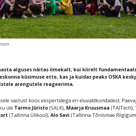
mson
asta alguses näitas ilmekalt, kui kiirelt fundamentaa
eskonna küsimuse ette, kas ja kuidas peaks OSKA keskp
istele arengutele reageerima.
usele vastust koos ekspertidega eri eluvaldkondadest. Päeva
iku üle
Tarmo Jüristo
(SALK),
Maarja Kruusmaa
(TAlTech),
Port
(Tallinna Ülikool),
Alo Savi
(Tallinna Tõnismäe Riigigü