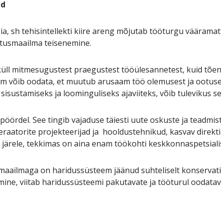
ad
ia, sh tehisintellekti kiire areng mõjutab tööturgu vääramatu
rtusmaailma teisenemine.
ll mitmesugustest praegustest tööülesannetest, kuid tõenäo
m võib oodata, et muutub arusaam töö olemusest ja ootused
isustamiseks ja loominguliseks ajaviiteks, võib tulevikus s
ördel. See tingib vajaduse täiesti uute oskuste ja teadmiste
eraatorite projekteerijad ja hooldustehnikud, kasvav direkt
 järele, tekkimas on aina enam töökohti keskkonnaspetsialis
maailmaga on haridussüsteem jäänud suhteliselt konservatiiv
ine, viitab haridussüsteemi pakutavate ja tööturul oodatav