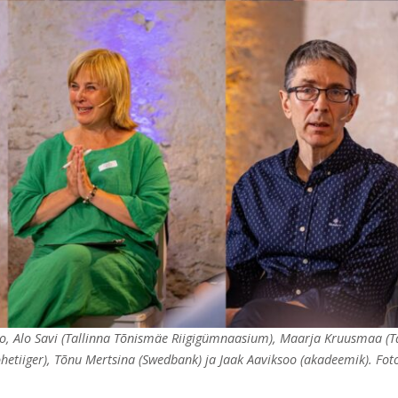
o, Alo Savi (Tallinna Tõnismäe Riigigümnaasium), Maarja Kruusmaa (Tal
Rohetiiger), Tõnu Mertsina (Swedbank) ja Jaak Aaviksoo (akadeemik). F