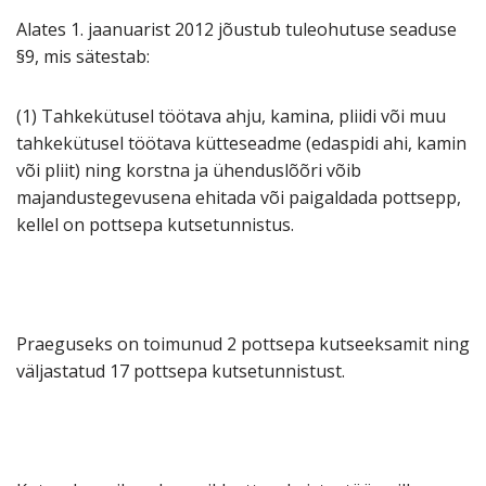
Alates 1. jaanuarist 2012 jõustub tuleohutuse seaduse
§9, mis sätestab:
(1) Tahkekütusel töötava ahju, kamina, pliidi või muu
tahkekütusel töötava kütteseadme (edaspidi ahi, kamin
või pliit) ning korstna ja ühenduslõõri võib
majandustegevusena ehitada või paigaldada pottsepp,
kellel on pottsepa kutsetunnistus.
Praeguseks on toimunud 2 pottsepa kutseeksamit ning
väljastatud 17 pottsepa kutsetunnistust.