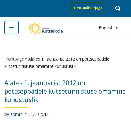
Liitu uudiskirjaga
Skip
to
English
content
Frontpage
»
Alates 1. jaanuarist 2012 on pottseppadele
kutsetunnistuse omamine kohustuslik
Alates 1. jaanuarist 2012 on
pottseppadele kutsetunnistuse omamine
kohustuslik
by
admin
21.10.2011