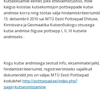
Kutseeksamile eelnes pikk ettevalmistustöö, mille
käigus koostas kutsekomisjon pottseppade kutse
andmise korra ning töötas välja hindamiskriteeriumid.
15. detsembril 2010 sai MTÜ Eesti Pottsepad Ehituse,
Kinnisvara ja Geomaatika Kutsenõukogu otsusega
kutse andmise õiguse pottsepp I, II, III kutsete
andmiseks .
Kogu kutse andmisega seotud info, eksamimaterjalid,
hindamiskriteeriumid, registreerimiseks vajalikud
dokumendid jms on väljas MTÜ Eesti Pottsepad
kodulehel
http://pottsepad.ee/index.php?
page=kutseomistamine