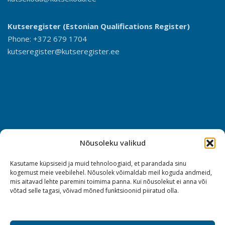
Kutseregister (Estonian Qualifications Register)
Phone: +372 679 1704
kutseregister@kutseregister.ee
Nõusoleku valikud
Kasutame küpsiseid ja muid tehnoloogiaid, et parandada sinu
kogemust meie veebilehel. Nõusolek võimaldab meil koguda andmeid,
mis aitavad lehte paremini toimima panna. Kui nõusolekut ei anna või
võtad selle tagasi, võivad mõned funktsioonid piiratud olla.