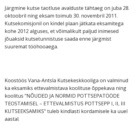
Järgmine kutse taotluse avalduste tähtaeg on juba 28.
oktoobril ning eksam toimub 30. novembril 2011.
Kutsekomisjonil on kindel plaan jätkata eksamitega
kohe 2012 alguses, et võimalikult paljud inimesed
jõuaksid kutsetunnistuse saada enne järgmist
suuremat tööhooaega.
Koostöös Vana-Antsla Kutsekeskkooliga on valminud
ka eksamiks ettevalmistava koolituse õppekava ning
koolitus "NÕUDED JA NORMID POTTSEPATÖÖDE
TEOSTAMISEL – ETTEVALMISTUS POTTSEPP I, II, III
KUTSEEKSAMIKS" tuleb kindlasti kordamisele ka uuel
aastal.