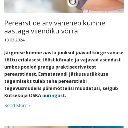
Perearstide arv väheneb kümne
aastaga viiendiku võrra
19.03.2024
Järgmise kümne aasta jooksul jäävad kõrge vanuse
tõttu erialasest tööst kõrvale ja vajavad asendust
umbes pooled praegu praktiseerivatest
perearstidest. Esmatasandi jätkusuutlikkuse
tagamiseks tuleb teha
perearstiabi
tegevusmudelis
põhimõttelisi muudatusi, selgub
Kutsekoja OSKA
uuringust.
Read More »