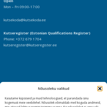
Open
Mon – Fri 09:00-17:00
kutsekoda@kutsekoda.ee
Kutseregister (Estonian Qualifications Register)
Phone: +372 679 1704
kutseregister@kutseregister.ee
Nõusoleku valikud
Kasutame küpsiseid ja muid tehnoloogiaid, et parandada sinu
kogemust meie veebilehel. Nõusolek võimaldab meil koguda andmeid,
mis aitavad lehte paremini toimima panna. Kui nõusolekut ei anna või