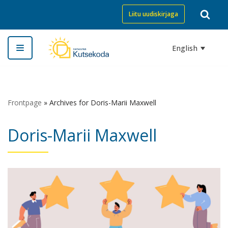
Liitu uudiskirjaga
Skip
to
English
content
Frontpage
»
Archives for Doris-Marii Maxwell
Doris-Marii Maxwell