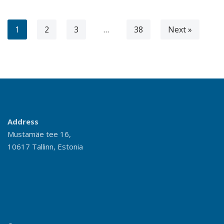
1
2
3
…
38
Next »
Address
Mustamäe tee 16,
10617 Tallinn, Estonia