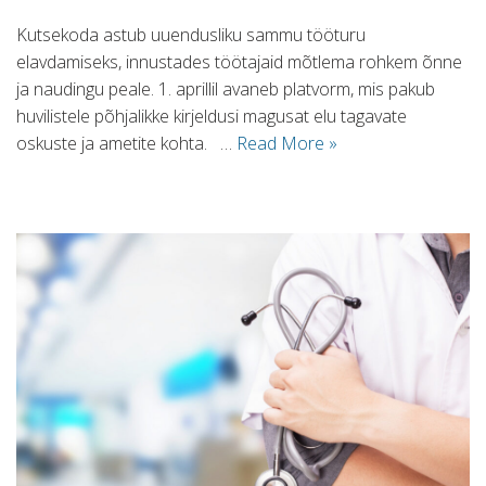
Kutsekoda astub uuendusliku sammu tööturu
elavdamiseks, innustades töötajaid mõtlema rohkem õnne
ja naudingu peale. 1. aprillil avaneb platvorm, mis pakub
huvilistele põhjalikke kirjeldusi magusat elu tagavate
oskuste ja ametite kohta. …
Read More »