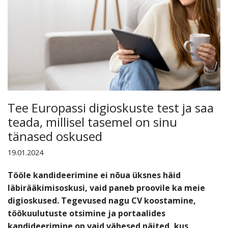
Tee Europassi digioskuste test ja saa
teada, millisel tasemel on sinu
tänased oskused
19.01.2024
Tööle kandideerimine ei nõua üksnes häid
läbirääkimisoskusi, vaid paneb proovile ka meie
digioskused. Tegevused nagu CV koostamine,
töökuulutuste otsimine ja portaalides
kandideerimine on vaid vähesed näited, kus