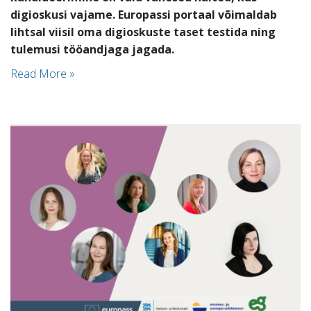
digioskusi vajame. Europassi portaal võimaldab
lihtsal viisil oma digioskuste taset testida ning
tulemusi tööandjaga jagada.
Read More »