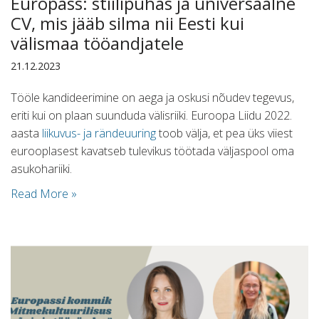
Europass: stiilipuhas ja universaalne
CV, mis jääb silma nii Eesti kui
välismaa tööandjatele
21.12.2023
Tööle kandideerimine on aega ja oskusi nõudev tegevus,
eriti kui on plaan suunduda välisriiki. Euroopa Liidu 2022.
aasta
liikuvus- ja rändeuuring
toob välja, et pea üks viiest
eurooplasest kavatseb tulevikus töötada väljaspool oma
asukohariiki.
Read More »