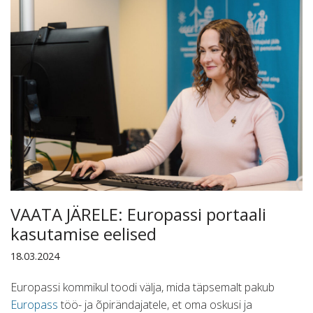
VAATA JÄRELE: Europassi portaali
kasutamise eelised
18.03.2024
Europassi kommikul toodi välja, mida täpsemalt pakub
Europass
töö- ja õpirändajatele, et oma oskusi ja