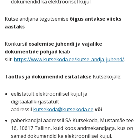
dokumendid ka elektroonsel kujul.
Kutse andjana tegutsemise
õigus antakse viieks
aastaks
.
Konkursil
osalemise juhendi ja vajalike
dokumentide põhjad
leiab
siit:
https://www.kutsekoda.ee/kutse-andja-juhend/
.
Taotlus ja dokumendid esitatakse
Kutsekojale:
eelistatult elektroonilisel kujul ja
digitaalallkirjastatult
aadressil
kutsekoda@kutsekoda.ee
või
paberkandjal aadressil SA Kutsekoda, Mustamäe tee
16, 10617 Tallinn, kuid koos andmekandjaga, kus on
samad dokumendid ka elektroonilisel kujul.