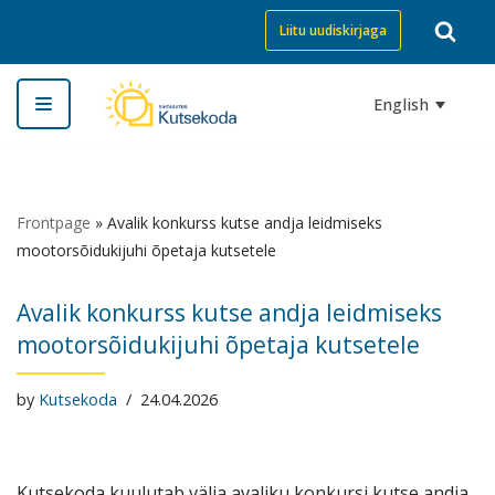
Liitu uudiskirjaga
Skip
to
English
content
Frontpage
»
Avalik konkurss kutse andja leidmiseks
mootorsõidukijuhi õpetaja kutsetele
Avalik konkurss kutse andja leidmiseks
mootorsõidukijuhi õpetaja kutsetele
by
Kutsekoda
24.04.2026
Kutsekoda kuulutab välja avaliku konkursi kutse andja