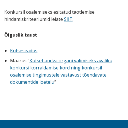
Konkursil osalemiseks esitatud taotlemise
hindamiskriteeriumid leiate
SIIT
.
Õiguslik taust
Kutseseadus
Määrus “
Kutset andva organi valimiseks avaliku
konkursi korraldamise kord ning konkursil
osalemise tingimustele vastavust tõendavate
dokumentide loetelu
“