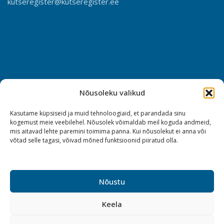
kutseregister@kutseregister.ee
Nõusoleku valikud
Kasutame küpsiseid ja muid tehnoloogiaid, et parandada sinu
kogemust meie veebilehel. Nõusolek võimaldab meil koguda andmeid,
mis aitavad lehte paremini toimima panna. Kui nõusolekut ei anna või
võtad selle tagasi, võivad mõned funktsioonid piiratud olla.
Nõustu
Keela