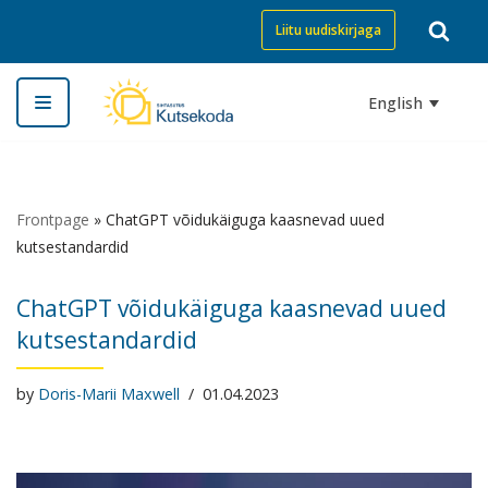
Liitu uudiskirjaga
Skip
to
English
content
Frontpage
»
ChatGPT võidukäiguga kaasnevad uued
kutsestandardid
ChatGPT võidukäiguga kaasnevad uued
kutsestandardid
by
Doris-Marii Maxwell
01.04.2023