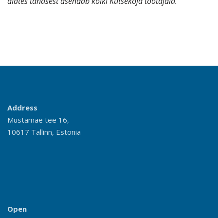
alates tänasest asendab kõiki Kutsekoja töötajaid.
Address
Mustamäe tee 16,
10617 Tallinn, Estonia
Open