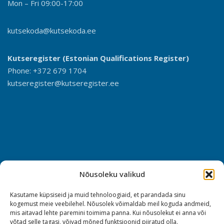
Mon – Fri 09:00-17:00
kutsekoda@kutsekoda.ee
Kutseregister (Estonian Qualifications Register)
Phone: +372 679 1704
kutseregister@kutseregister.ee
Nõusoleku valikud
Kasutame küpsiseid ja muid tehnoloogiaid, et parandada sinu
kogemust meie veebilehel. Nõusolek võimaldab meil koguda andmeid,
mis aitavad lehte paremini toimima panna. Kui nõusolekut ei anna või
võtad selle tagasi, võivad mõned funktsioonid piiratud olla.