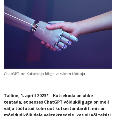
ChatGPT on Kutsekoja kõige värskem töötaja
Tallinn, 1. aprill 2023* – Kutsekoda on uhke
teatada, et seoses ChatGPT võidukäiguga on meil
välja töötatud kolm uut kutsestandardit, mis on
mõeldud kõikidele valgekraedele, kes nii või teisiti