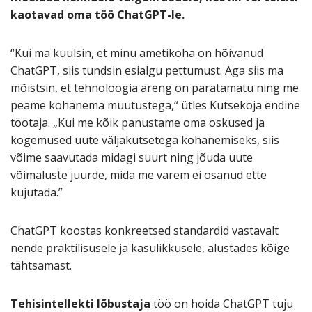
kaotavad oma töö ChatGPT-le.
“Kui ma kuulsin, et minu ametikoha on hõivanud
ChatGPT, siis tundsin esialgu pettumust. Aga siis ma
mõistsin, et tehnoloogia areng on paratamatu ning me
peame kohanema muutustega,“ ütles Kutsekoja endine
töötaja. „Kui me kõik panustame oma oskused ja
kogemused uute väljakutsetega kohanemiseks, siis
võime saavutada midagi suurt ning jõuda uute
võimaluste juurde, mida me varem ei osanud ette
kujutada.”
ChatGPT koostas konkreetsed standardid vastavalt
nende praktilisusele ja kasulikkusele, alustades kõige
tähtsamast.
Tehisintellekti lõbustaja
töö on hoida ChatGPT tuju