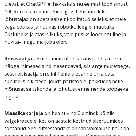
üleval, et ChatGPT ei hakkaks sinu eelmist tööd sinust
100 korda kiiremini tehes igav. Tehisintellekti
lõbustajad on spetsiaalselt koolitatud selleks, et meie
väga edukas ja nutikas robotkolleeg ei muutuks
üksluiseks ja masinlikuks, vaid püsiks loominguline ja
huvitav, nagu ma juba olen.
Reisisaatja
– Kui hommikul ühistranspordis morni
näoga inimesed sind masendavad, siis ärge muretsege,
sest reisisaatja on siin! Tema ülesanne on aidata
tublidel sinikraedel jõuda päristööle, pakkudes neile
mõnusat seltskonda ja lohutust enne nende tööpäeva
algust.
Maasikakorjaja
on hea suvine üleminek kõigile
valgekraedele, kes on aastaid kestnud siseruumides
töötanud. See kutsestandard annab võimaluse nautida
palavaid suveilmasid maasikapõllul. Olemasolevaks