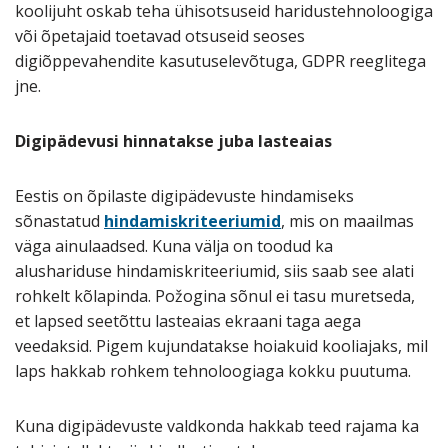
koolijuht oskab teha ühisotsuseid haridustehnoloogiga
või õpetajaid toetavad otsuseid seoses
digiõppevahendite kasutuselevõtuga, GDPR reeglitega
jne.
Digipädevusi hinnatakse juba lasteaias
Eestis on õpilaste digipädevuste hindamiseks
sõnastatud
hindamiskriteeriumid
, mis on maailmas
väga ainulaadsed. Kuna välja on toodud ka
alushariduse hindamiskriteeriumid, siis saab see alati
rohkelt kõlapinda. Požogina sõnul ei tasu muretseda,
et lapsed seetõttu lasteaias ekraani taga aega
veedaksid. Pigem kujundatakse hoiakuid kooliajaks, mil
laps hakkab rohkem tehnoloogiaga kokku puutuma.
Kuna digipädevuste valdkonda hakkab teed rajama ka