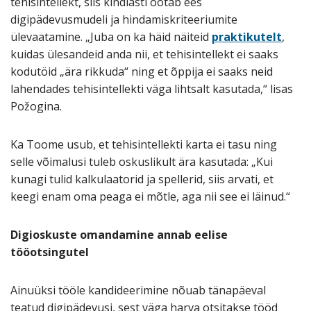
tehisintellekt, siis kindlasti ootab ees
digipädevusmudeli ja hindamiskriteeriumite
ülevaatamine. „Juba on ka häid näiteid
praktikutelt
,
kuidas ülesandeid anda nii, et tehisintellekt ei saaks
kodutöid „ära rikkuda“ ning et õppija ei saaks neid
lahendades tehisintellekti väga lihtsalt kasutada,“ lisas
Požogina.
Ka Toome usub, et tehisintellekti karta ei tasu ning
selle võimalusi tuleb oskuslikult ära kasutada: „Kui
kunagi tulid kalkulaatorid ja spellerid, siis arvati, et
keegi enam oma peaga ei mõtle, aga nii see ei läinud.“
Digioskuste omandamine annab eelise
tööotsingutel
Ainuüksi tööle kandideerimine nõuab tänapäeval
teatud digipädevusi, sest väga harva otsitakse tööd