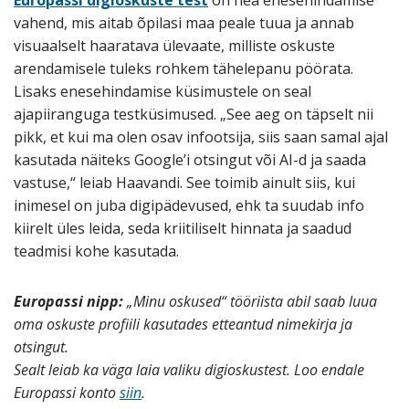
vahend, mis aitab õpilasi maa peale tuua ja annab
visuaalselt haaratava ülevaate, milliste oskuste
arendamisele tuleks rohkem tähelepanu pöörata.
Lisaks enesehindamise küsimustele on seal
ajapiiranguga testküsimused. „See aeg on täpselt nii
pikk, et kui ma olen osav infootsija, siis saan samal ajal
kasutada näiteks Google’i otsingut või AI-d ja saada
vastuse,“ leiab Haavandi. See toimib ainult siis, kui
inimesel on juba digipädevused, ehk ta suudab info
kiirelt üles leida, seda kriitiliselt hinnata ja saadud
teadmisi kohe kasutada.
Europassi nipp:
„Minu oskused“ tööriista abil saab luua
oma oskuste profiili kasutades etteantud nimekirja ja
otsingut.
Sealt leiab ka väga laia valiku digioskustest.
Loo endale
Europassi konto
siin
.