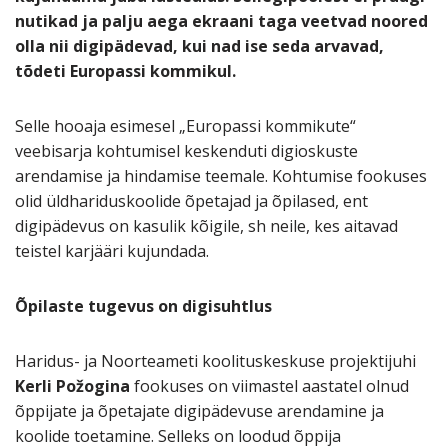
nutikad ja palju aega ekraani taga veetvad noored
olla nii digipädevad, kui nad ise seda arvavad,
tõdeti Europassi kommikul.
Selle hooaja esimesel „Europassi kommikute“
veebisarja kohtumisel keskenduti digioskuste
arendamise ja hindamise teemale. Kohtumise fookuses
olid üldhariduskoolide õpetajad ja õpilased, ent
digipädevus on kasulik kõigile, sh neile, kes aitavad
teistel karjääri kujundada.
Õpilaste tugevus on digisuhtlus
Haridus- ja Noorteameti koolituskeskuse projektijuhi
Kerli Požogina
fookuses on viimastel aastatel olnud
õppijate ja õpetajate digipädevuse arendamine ja
koolide toetamine. Selleks on loodud õppija