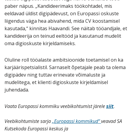
paber näpus. „Kandideerimaks töökohtadel, mis
eeldavad üldist digipädevust, on Europassi oskuste
liigendus väga hea abivahend, mida CV koostamisel
kasutada,“ kinnitas Haavandi. See näitab tööandjale, et
kandideerija on teinud eeltööd ja kasutanud mudelit
oma digioskuste kirjeldamiseks.
Oluline roll tööalaste ambitsioonide toetamisel on ka
karjäärispetsialistil. Sarnaselt õpetajale peab ta olema
digipädev ning tuttav erinevate võimaluste ja
mudelitega, et klienti digioskuste kirjeldamisel
juhendada.
Vaata Europassi kommiku veebikohtumist järele
siit
.
Veebikohtumiste sarja
„Europassi kommikud“
veavad SA
Kutsekoda Europassi keskus ja