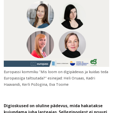
Europassi kommiku "Mis loom on digipädevus ja kuidas teda
Europassiga taltsutada?" esinejad: Heli Oruaas, Kadri
Haavandi, Kerli Požogina, Eva Toome
Digioskused on oluline pädevus, mida hakatakse
kujundama juba lasteaias. Sellegipoolest ei pruugi