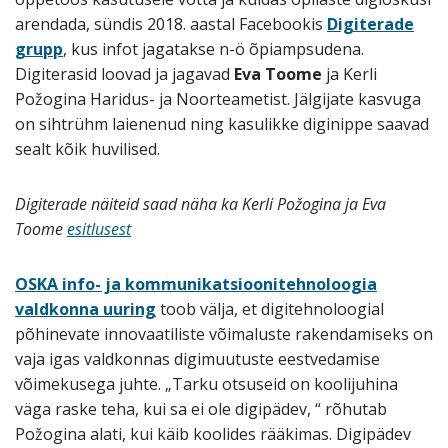
arendada, sündis 2018. aastal Facebookis
Digiterade
grupp
, kus infot jagatakse n-ö õpiampsudena.
Digiterasid loovad ja jagavad
Eva Toome
ja Kerli
Požogina Haridus- ja Noorteametist. Jälgijate kasvuga
on sihtrühm laienenud ning kasulikke diginippe saavad
sealt kõik huvilised.
Digiterade näiteid saad näha ka Kerli Požogina ja Eva
Toome
esitlusest
OSKA info- ja kommunikatsioonitehnoloogia
valdkonna uuring
toob välja, et digitehnoloogial
põhinevate innovaatiliste võimaluste rakendamiseks on
vaja igas valdkonnas digimuutuste eestvedamise
võimekusega juhte. „Tarku otsuseid on koolijuhina
väga raske teha, kui sa ei ole digipädev, “ rõhutab
Požogina alati, kui käib koolides rääkimas. Digipädev