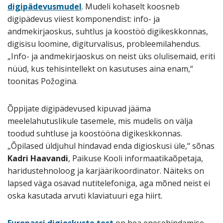
digipädevusmudel
. Mudeli kohaselt koosneb
digipädevus viiest komponendist: info- ja
andmekirjaoskus, suhtlus ja koostöö digikeskkonnas,
digisisu loomine, digiturvalisus, probleemilahendus.
„Info- ja andmekirjaoskus on neist üks olulisemaid, eriti
nüüd, kus tehisintellekt on kasutuses aina enam,“
toonitas Požogina.
Õppijate digipädevused kipuvad jääma
meelelahutuslikule tasemele, mis mudelis on välja
toodud suhtluse ja koostööna digikeskkonnas.
„Õpilased üldjuhul hindavad enda digioskusi üle,“ sõnas
Kadri Haavandi
, Paikuse Kooli informaatikaõpetaja,
haridustehnoloog ja karjäärikoordinator. Näiteks on
lapsed väga osavad nutitelefoniga, aga mõned neist ei
oska kasutada arvuti klaviatuuri ega hiirt.
Europassi digioskuste test
on hea enesehindamise