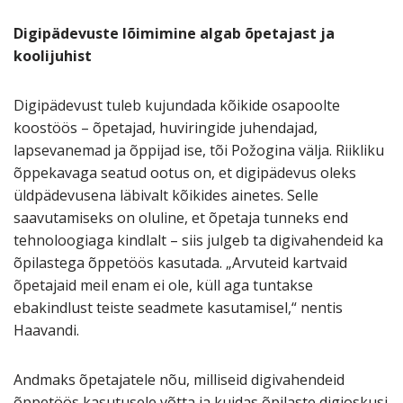
Digipädevuste lõimimine algab õpetajast ja
koolijuhist
Digipädevust tuleb kujundada kõikide osapoolte
koostöös – õpetajad, huviringide juhendajad,
lapsevanemad ja õppijad ise, tõi Požogina välja. Riikliku
õppekavaga seatud ootus on, et digipädevus oleks
üldpädevusena läbivalt kõikides ainetes. Selle
saavutamiseks on oluline, et õpetaja tunneks end
tehnoloogiaga kindlalt – siis julgeb ta digivahendeid ka
õpilastega õppetöös kasutada. „Arvuteid kartvaid
õpetajaid meil enam ei ole, küll aga tuntakse
ebakindlust teiste seadmete kasutamisel,“ nentis
Haavandi.
Andmaks õpetajatele nõu, milliseid digivahendeid
õppetöös kasutusele võtta ja kuidas õpilaste digioskusi