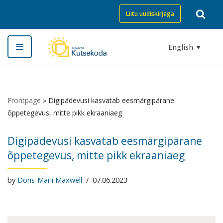
Liitu uudiskirjaga
Skip
to
English
content
Frontpage
»
Digipädevusi kasvatab eesmärgipärane
õppetegevus, mitte pikk ekraaniaeg
Digipädevusi kasvatab eesmärgipärane
õppetegevus, mitte pikk ekraaniaeg
by
Doris-Marii Maxwell
07.06.2023