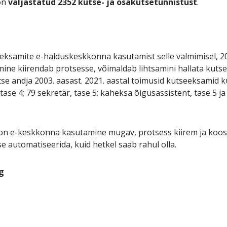
on
väljastatud 2352 kutse- ja osakutsetunnistust
.
eeksamite e-halduskeskkonna kasutamist selle valmimisel, 20
ine kiirendab protsesse, võimaldab lihtsamini hallata ku
tse andja 2003. aasast. 2021. aastal toimusid kutseeksamid ku
ase 4; 79 sekretär, tase 5; kaheksa õigusassistent, tase 5 ja 
on e-keskkonna kasutamine mugav, protsess kiirem ja koost
se automatiseerida, kuid hetkel saab rahul olla.
g