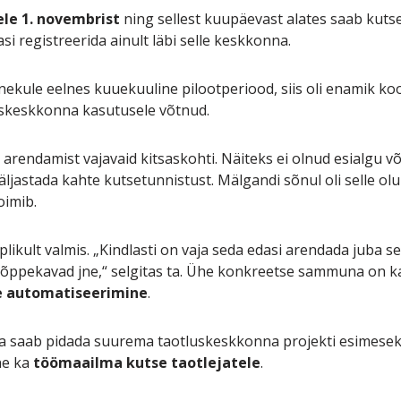
le 1. novembrist
ning sellest kuupäevast alates saab ku
i registreerida ainult läbi selle keskkonna.
kule eelnes kuuekuuline pilootperiood, siis oli enamik koo
uskeskkonna kasutusele võtnud.
lt arendamist vajavaid kitsaskohti. Näiteks ei olnud esialgu 
väljastada kahte kutsetunnistust. Mälgandi sõnul oli selle o
oimib.
lõplikult valmis. „Kindlasti on vaja seda edasi arendada juba 
õppekavad jne,“ selgitas ta. Ühe konkreetse sammuna on ka
e automatiseerimine
.
 saab pidada suurema taotluskeskkonna projekti esimesek
ne ka
töömaailma kutse taotlejatele
.