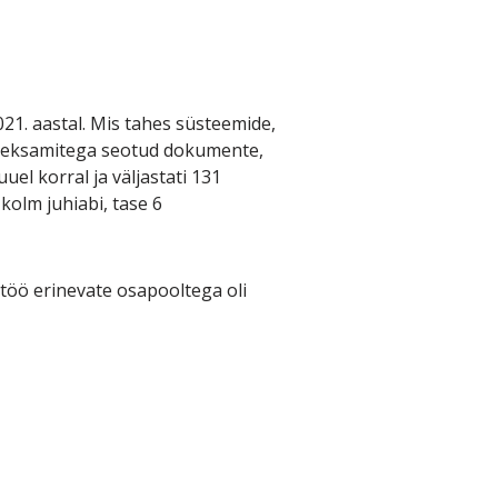
21. aastal. Mis tahes süsteemide,
tseeksamitega seotud dokumente,
uel korral ja väljastati 131
kolm juhiabi, tase 6
öö erinevate osapooltega oli