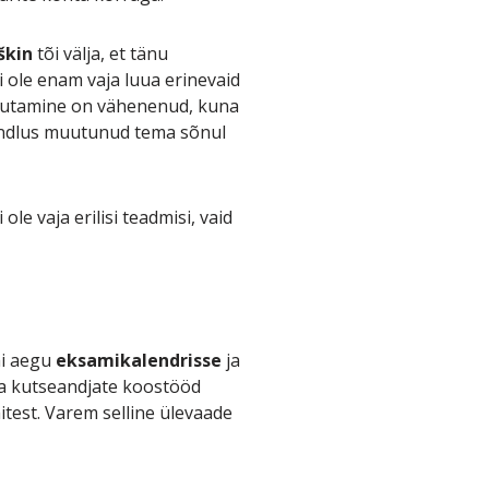
škin
tõi välja, et tänu
i ole enam vaja luua erinevaid
asutamine on vähenenud, kuna
uandlus muutunud tema sõnul
e vaja erilisi teadmisi, vaid
mi aegu
eksamikalendrisse
ja
 ja kutseandjate koostööd
test. Varem selline ülevaade