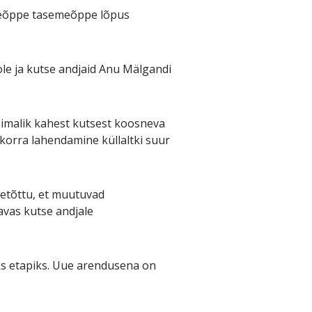
tseõppe tasemeõppe lõpus
le ja kutse andjaid Anu Mälgandi
võimalik kahest kutsest koosneva
lukorra lahendamine küllaltki suur
seetõttu, et muutuvad
vas kutse andjale
s etapiks. Uue arendusena on