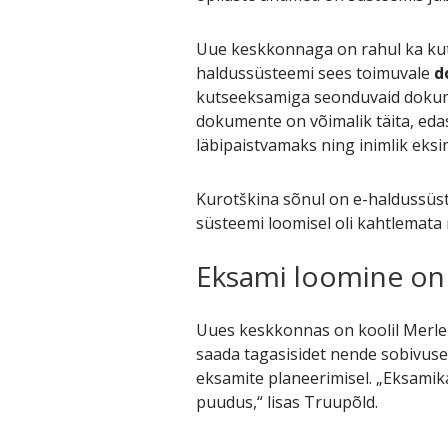
Uue keskkonnaga on rahul ka ku
haldussüsteemi sees toimuvale
d
kutseeksamiga seonduvaid dokume
dokumente on võimalik täita, eda
läbipaistvamaks ning inimlik eksi
Kurotškina sõnul on e-haldussüstee
süsteemi loomisel oli kahtlemat
Eksami loomine on 
Uues keskkonnas on koolil Merl
saada tagasisidet nende sobivuse 
eksamite planeerimisel. „Eksamik
puudus,“ lisas Truupõld.