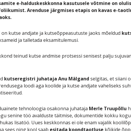
amite e-halduskeskkonna kasutusele võtmine on olulis
foliikumist. Arenduse järgmises etapis on kavas e-tao
aoks.
 on kutse andjate ja kutseõppeasutuste jaoks mõeldud
kut
sameid ja talletada eksamitulemusi.
kond teinud kutse andmise protsessi senisest palju sujuvam
ud
kutseregistri juhataja Anu Mälgand
selgitas, et siiani
arendusega loodi aga koolide ja kutse andjate vaheliseks su
iseeritud.
duainete tehnoloogia osakonna juhataja
Merle Truupõllu
h
gu senine töö avalduste täitmise, dokumentide kokku kogumi
ahukas lisatöö. Uues keskkonnas ei ole enam vajalik koolilõ
ba sees ning kool saab
esitada koondtaotluse
kõikide õpp