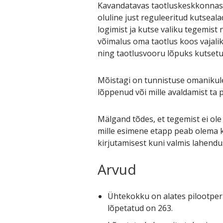
Kavandatavas taotluskeskkonnas s
oluline just reguleeritud kutseal
logimist ja kutse valiku tegemis
võimalus oma taotlus koos vajali
ning taotlusvooru lõpuks kutsetu
Mõistagi on tunnistuse omanikule
lõppenud või mille avaldamist ta 
Mälgand tõdes, et tegemist ei ol
mille esimene etapp peab olema k
kirjutamisest kuni valmis lahendu
Arvud
Ühtekokku on alates pilootpe
lõpetatud on 263.