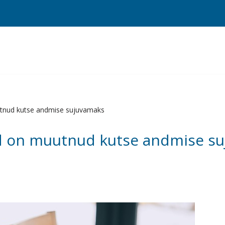
tnud kutse andmise sujuvamaks
d on muutnud kutse andmise s