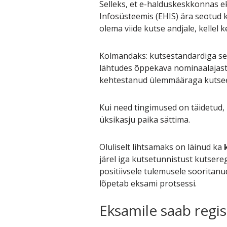
Selleks, et e-halduskeskkonnas 
Infosüsteemis (EHIS) ära seotud 
olema viide kutse andjale, kellel 
Kolmandaks: kutsestandardiga se
lähtudes õppekava nominaalajast
kehtestanud ülemmääraga kutsee
Kui need tingimused on täidetud
üksikasju paika sättima.
Oluliselt lihtsamaks on läinud ka
järel iga kutsetunnistust kutsereg
positiivsele tulemusele sooritanu
lõpetab eksami protsessi.
Eksamile saab regis