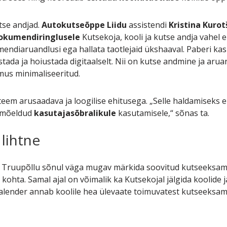
tse andjad.
Autokutseõppe Liidu
assistendi
Kristina Kurot
okumendiringlusele
Kutsekoja, kooli ja kutse andja vahel e
ndiaruandlusi ega hallata taotlejaid ükshaaval. Paberi k
stada ja hoiustada digitaalselt. Nii on kutse andmine ja ar
mus minimaliseeritud.
m arusaadava ja loogilise ehitusega. „Selle haldamiseks ei ol
a mõeldud
kasutajasõbralikule
kasutamisele,“ sõnas ta.
lihtne
e Truupõllu sõnul väga mugav märkida soovitud kutseeksa
kohta. Samal ajal on võimalik ka Kutsekojal jälgida koolide
alender annab koolile hea ülevaate toimuvatest kutseeksami