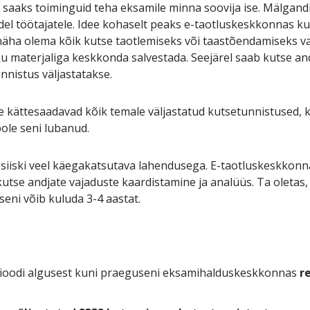
aaks toiminguid teha eksamile minna soovija ise. Mälgandi s
adel töötajatele. Idee kohaselt peaks e-taotluskeskkonnas kut
t näha olema kõik kutse taotlemiseks või taastõendamiseks 
ku materjaliga keskkonda salvestada. Seejärel saab kutse a
nnistus väljastatakse.
 kättesaadavad kõik temale väljastatud kutsetunnistused, k
pole seni lubanud.
e siiski veel käegakatsutava lahendusega. E-taotluskeskko
utse andjate vajaduste kaardistamine ja analüüs. Ta oletas,
seni võib kuluda 3-4 aastat.
rioodi algusest kuni praeguseni eksamihalduskeskkonnas
r