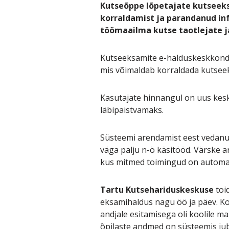
Kutseõppe lõpetajate kutseeks
korraldamist ja parandanud in
töömaailma kutse taotlejate j
Kutseeksamite e-halduskeskkond
mis võimaldab korraldada kutseek
Kasutajate hinnangul on uus kesk
läbipaistvamaks.
Süsteemi arendamist eest vedan
väga palju n-ö käsitööd. Värske 
kus mitmed toimingud on automat
Tartu Kutsehariduskeskuse
toi
eksamihaldus nagu öö ja päev. Ko
andjale esitamisega oli koolile m
õpilaste andmed on süsteemis ju