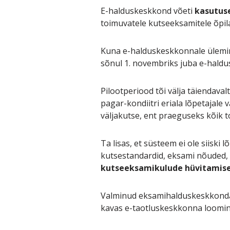
E-halduskeskkond võeti
kasutuse
toimuvatele kutseeksamitele õpilas
Kuna e-halduskeskkonnale ülemine
sõnul 1. novembriks juba e-hald
Pilootperiood tõi välja täiendava
pagar-kondiitri eriala lõpetajale 
väljakutse, ent praeguseks kõik t
Ta lisas, et süsteem ei ole siiski 
kutsestandardid, eksami nõuded, 
kutseeksamikulude hüvitamis
Valminud eksamihalduskeskkonda
kavas e-taotluskeskkonna loomi