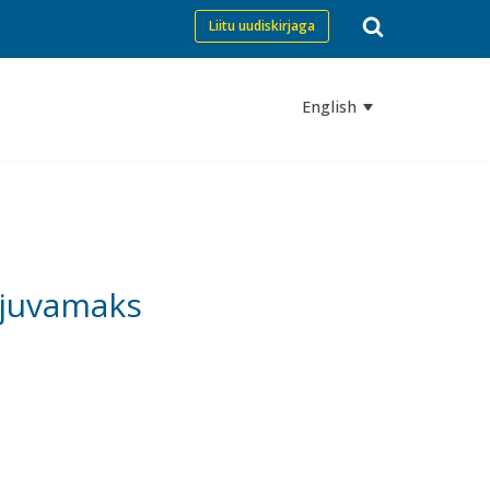
Liitu uudiskirjaga
English
ujuvamaks