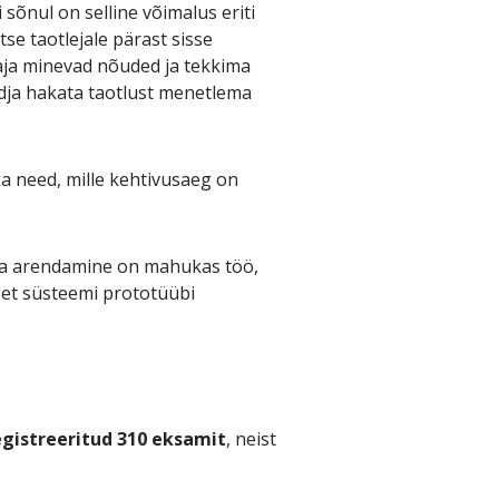
õnul on selline võimalus eriti
se taotlejale pärast sisse
vaja minevad nõuded ja tekkima
ndja hakata taotlust menetlema
a need, mille kehtivusaeg on
nna arendamine on mahukas töö,
 et süsteemi prototüübi
egistreeritud 310 eksamit
, neist