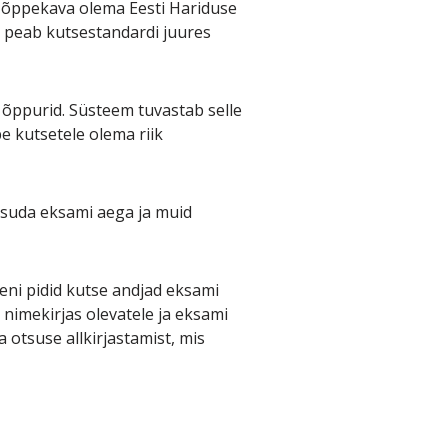
b õppekava olema Eesti Hariduse
s peab kutsestandardi juures
õppurid. Süsteem tuvastab selle
 kutsetele olema riik
asuda eksami aega ja muid
eni pidid kutse andjad eksami
 nimekirjas olevatele ja eksami
 otsuse allkirjastamist, mis