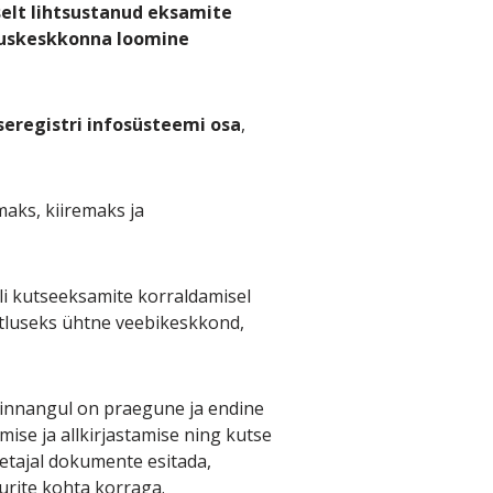
elt lihtsustanud eksamite
tluskeskkonna loomine
seregistri infosüsteemi osa
,
aks, kiiremaks ja
 oli kutseeksamite korraldamisel
htluseks ühtne veebikeskkond,
innangul on praegune ja endine
se ja allkirjastamise ning kutse
petajal dokumente esitada,
urite kohta korraga.