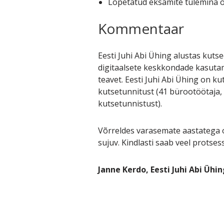
Lõpetatud eksamite tulemina 
Kommentaar
Eesti Juhi Abi Ühing alustas kuts
digitaalsete keskkondade kasutam
teavet. Eesti Juhi Abi Ühing on ku
kutsetunnitust (41 bürootöötaja, t
kutsetunnistust).
Võrreldes varasemate aastatega 
sujuv. Kindlasti saab veel protses
Janne Kerdo, Eesti Juhi Abi Ühin