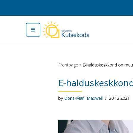
Skip
to
content
Frontpage
»
E-halduskeskkond on muu
E-halduskeskkon
by
Doris-Marii Maxwell
20.12.2021