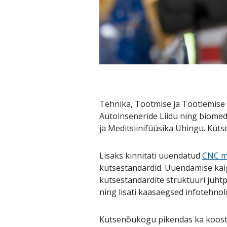
Tehnika, Tootmise ja Töötlemise 
Autoinseneride Liidu ning biomedi
ja Meditsiinifüüsika Ühingu. Kutse
Lisaks kinnitati uuendatud
CNC me
kutsestandardid. Uuendamise käig
kutsestandardite struktuuri juht
ning lisati kaasaegsed infotehno
Kutsenõukogu pikendas ka koost