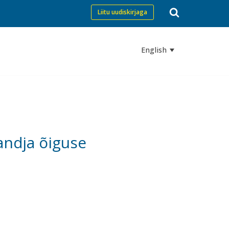
Liitu uudiskirjaga
English
andja õiguse