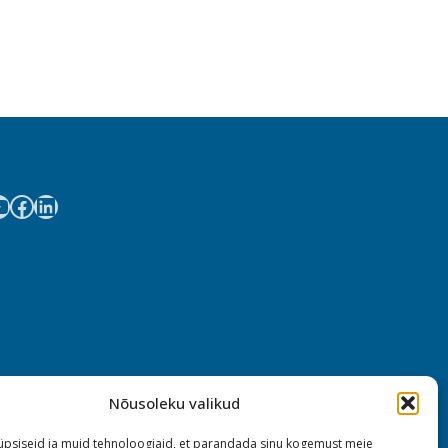
Nõusoleku valikud
psiseid ja muid tehnoloogiaid, et parandada sinu kogemust meie