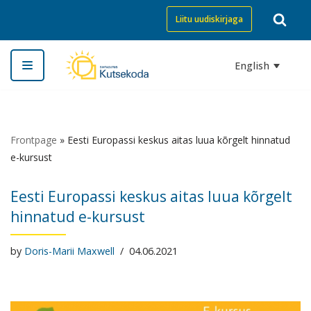
Liitu uudiskirjaga
Skip
to
English
content
Frontpage
»
Eesti Europassi keskus aitas luua kõrgelt hinnatud
e-kursust
Eesti Europassi keskus aitas luua kõrgelt
hinnatud e-kursust
by
Doris-Marii Maxwell
04.06.2021