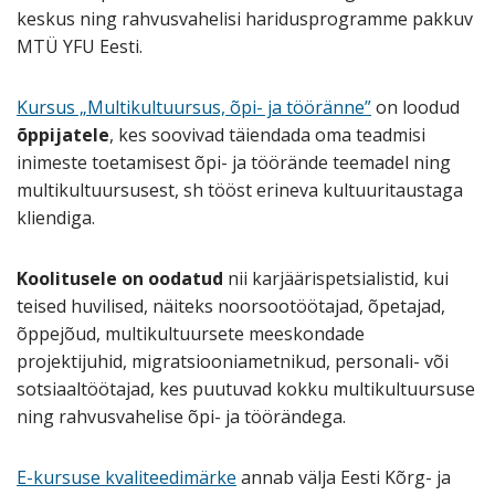
keskus ning rahvusvahelisi haridusprogramme pakkuv
MTÜ YFU Eesti.
Kursus „Multikultuursus, õpi- ja tööränne”
on loodud
õppijatele
, kes soovivad täiendada oma teadmisi
inimeste toetamisest õpi- ja töörände teemadel ning
multikultuursusest, sh tööst erineva kultuuritaustaga
kliendiga.
Koolitusele on oodatud
nii karjäärispetsialistid, kui
teised huvilised, näiteks noorsootöötajad, õpetajad,
õppejõud, multikultuursete meeskondade
projektijuhid, migratsiooniametnikud, personali- või
sotsiaaltöötajad, kes puutuvad kokku multikultuursuse
ning rahvusvahelise õpi- ja töörändega.
E-kursuse kvaliteedimärke
annab välja Eesti Kõrg- ja