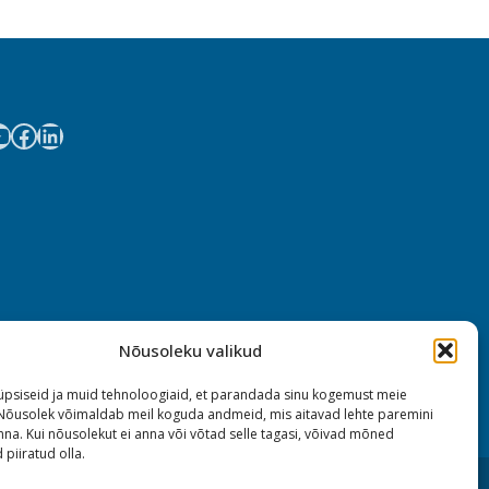
Nõusoleku valikud
psiseid ja muid tehnoloogiaid, et parandada sinu kogemust meie
 Nõusolek võimaldab meil koguda andmeid, mis aitavad lehte paremini
na. Kui nõusolekut ei anna või võtad selle tagasi, võivad mõned
 piiratud olla.