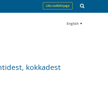
Liitu uudiskirjaga
English
htidest, kokkadest