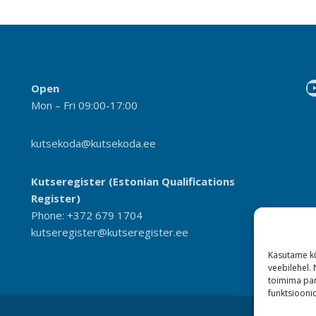
Open
Mon – Fri 09:00-17:00
kutsekoda@kutsekoda.ee
Kutseregister (Estonian Qualifications
Register)
Phone: +372 679 1704
kutseregister@kutseregister.ee
Kasutame kü
veebilehel.
toimima pan
funktsioonid