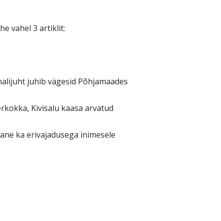
e vahel 3 artiklit:
nalijuht juhib vägesid Põhjamaades
rkokka, Kivisalu kaasa arvatud
hane ka erivajadusega inimesele