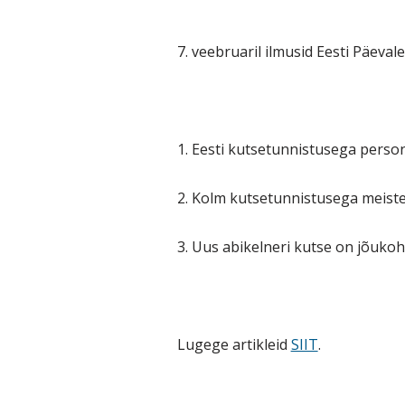
7. veebruaril ilmusid Eesti Päevaleh
1. Eesti kutsetunnistusega perso
2. Kolm kutsetunnistusega meiste
3. Uus abikelneri kutse on jõuko
Lugege artikleid
SIIT
.