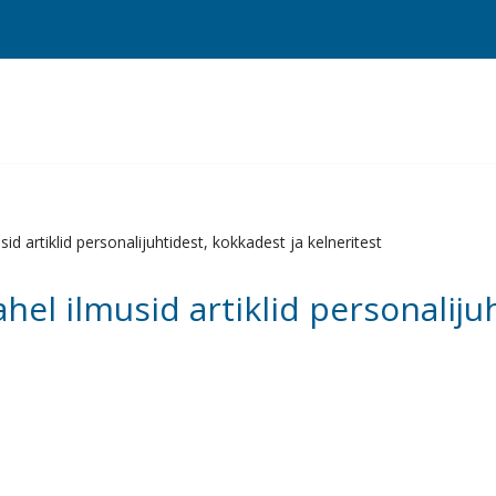
id artiklid personalijuhtidest, kokkadest ja kelneritest
hel ilmusid artiklid personaliju