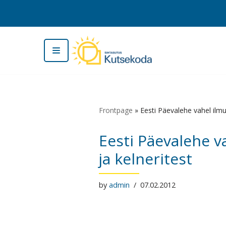
Skip
to
content
Frontpage
»
Eesti Päevalehe vahel ilmus
Eesti Päevalehe va
ja kelneritest
by
admin
07.02.2012