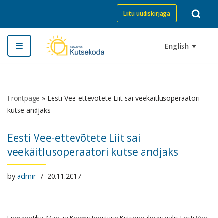
Liitu uudiskirjaga
Skip
to
English
content
Frontpage
»
Eesti Vee-ettevõtete Liit sai veekäitlusoperaatori
kutse andjaks
Eesti Vee-ettevõtete Liit sai
veekäitlusoperaatori kutse andjaks
by
admin
20.11.2017
Energeetika, Mäe- ja Keemiatööstuse Kutsenõukogu valis Eesti Vee-