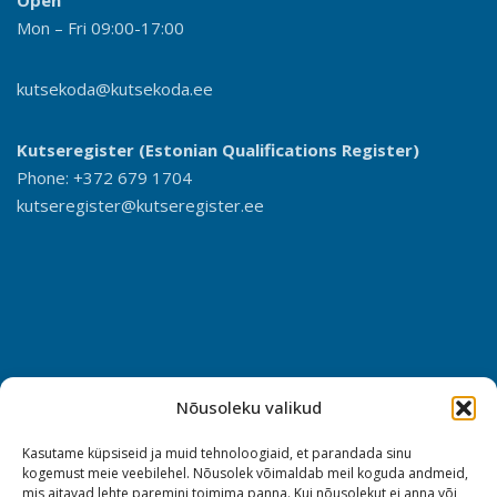
Open
Mon – Fri 09:00-17:00
kutsekoda@kutsekoda.ee
Kutseregister (Estonian Qualifications Register)
Phone: +372 679 1704
kutseregister@kutseregister.ee
Nõusoleku valikud
Kasutame küpsiseid ja muid tehnoloogiaid, et parandada sinu
kogemust meie veebilehel. Nõusolek võimaldab meil koguda andmeid,
mis aitavad lehte paremini toimima panna. Kui nõusolekut ei anna või