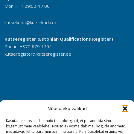
Mon – Fri 09:00-17:00
kutsekoda@kutsekoda.ee
Kutseregister (Estonian Qualifications Register)
Phone: +372 679 1704
kutseregister@kutseregister.ee
Nõusoleku valikud
Kasutame küpsiseid ja muid tehnoloogiaid, et parandada sinu
kogemust meie veebilehel. Nõusolek võimaldab meil koguda andmeid,
mis aitavad lehte paremini toimima panna. Kui nõusolekut ei anna või