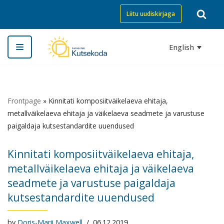
Liitu uudiskirjaga
Skip
to
English
content
Frontpage
»
Kinnitati komposiitväikelaeva ehitaja,
metallväikelaeva ehitaja ja väikelaeva seadmete ja varustuse
paigaldaja kutsestandardite uuendused
Kinnitati komposiitväikelaeva ehitaja,
metallväikelaeva ehitaja ja väikelaeva
seadmete ja varustuse paigaldaja
kutsestandardite uuendused
by
Doris-Marii Maxwell
06.12.2019