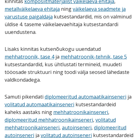
kinnitas
komposiitmaterjalist väikelaeva ehitaja
,
metallväikelaeva ehitaja
ning
väikelaeva seadmete ja
varustuse paigaldaja
kutsestandardid, mis on valminud
üldise 4. taseme väikelaevaehitaja kutsestandardi
uuendustena.
Lisaks kinnitas kutsenõukogu uuendatud
mehhatroonik, tase 4
ja
mehhatroonik-tehnik, tase 5
kutsestandardid, kus ühtlustati termineid, muudeti
tööosade struktuuri ning toodi välja seosed lähedaste
valdkondadega.
Samuti pikendati
diplomeeritud automaatikainseneri
ja
volitatud automaatikainseneri
kutsestandardeid
kaheks aastaks ning
mehhatroonikainseneri
,
diplomeeritud mehhatroonikainseneri
,
volitatud
mehhatroonikainseneri
,
autoinseneri
,
diplomeeritud
autoinseneri
ja
volitatud autoinseneri
kutsestandardeid