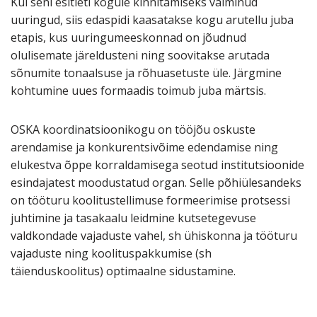
Kui seni esitleti kogule kinnitamiseks valminud
uuringud, siis edaspidi kaasatakse kogu arutellu juba
etapis, kus uuringumeeskonnad on jõudnud
olulisemate järeldusteni ning soovitakse arutada
sõnumite tonaalsuse ja rõhuasetuste üle. Järgmine
kohtumine uues formaadis toimub juba märtsis.
OSKA koordinatsioonikogu on tööjõu oskuste
arendamise ja konkurentsivõime edendamise ning
elukestva õppe korraldamisega seotud institutsioonide
esindajatest moodustatud organ. Selle põhiülesandeks
on tööturu koolitustellimuse formeerimise protsessi
juhtimine ja tasakaalu leidmine kutsetegevuse
valdkondade vajaduste vahel, sh ühiskonna ja tööturu
vajaduste ning koolituspakkumise (sh
täienduskoolitus) optimaalne sidustamine.