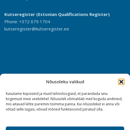
Kutseregister (Estonian Qualifications Register)
Phone: +372 679 1704
kutseregister@kutseregister.ee
Nõusoleku valikud
Kasutame küpsiseid ja muid tehnoloogiaid, et parandada sinu
kogemust meie veebilehel. Nõusolek võimaldab meil koguda andmeid,
mis aitavad lehte paremini toimima panna. Kui nõusolekut ei anna või
võtad selle tagasi, võivad mõned funktsioonid piiratud olla.