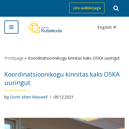
Liitu uudiskirjaga
Skip
to
English
content
Frontpage
»
Koordinatsioonikogu kinnitas kaks OSKA uuringut
Koordinatsioonikogu kinnitas kaks OSKA
uuringut
by
Doris-Marii Maxwell
09.12.2021