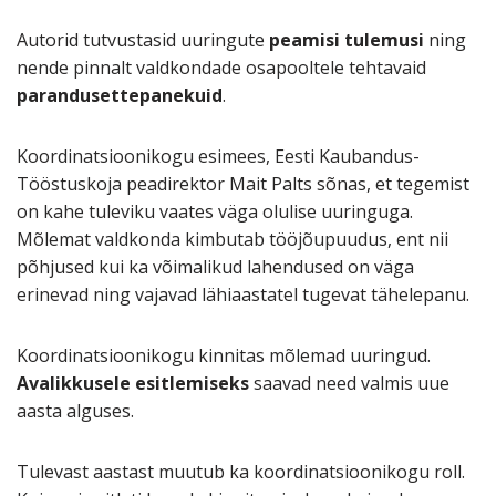
Autorid tutvustasid uuringute
peamisi tulemusi
ning
nende pinnalt valdkondade osapooltele tehtavaid
parandusettepanekuid
.
Koordinatsioonikogu esimees, Eesti Kaubandus-
Tööstuskoja peadirektor Mait Palts sõnas, et tegemist
on kahe tuleviku vaates väga olulise uuringuga.
Mõlemat valdkonda kimbutab tööjõupuudus, ent nii
põhjused kui ka võimalikud lahendused on väga
erinevad ning vajavad lähiaastatel tugevat tähelepanu.
Koordinatsioonikogu kinnitas mõlemad uuringud.
Avalikkusele esitlemiseks
saavad need valmis uue
aasta alguses.
Tulevast aastast muutub ka koordinatsioonikogu roll.