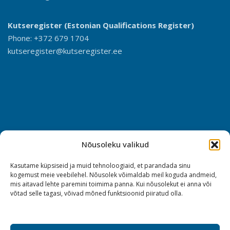
Kutseregister (Estonian Qualifications Register)
Phone: +372 679 1704
kutseregister@kutseregister.ee
Nõusoleku valikud
Kasutame küpsiseid ja muid tehnoloogiaid, et parandada sinu
kogemust meie veebilehel. Nõusolek võimaldab meil koguda andmeid,
mis aitavad lehte paremini toimima panna. Kui nõusolekut ei anna või
võtad selle tagasi, võivad mõned funktsioonid piiratud olla.