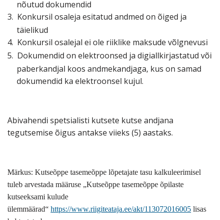
nõutud dokumendid
3.
Konkursil osaleja esitatud andmed on õiged ja
täielikud
4.
Konkursil osalejal ei ole riiklike maksude võlgnevusi
5.
Dokumendid on elektroonsed ja digiallkirjastatud või
paberkandjal koos andmekandjaga, kus on samad
dokumendid ka elektroonsel kujul.
Abivahendi spetsialisti kutsete kutse andjana
tegutsemise õigus antakse viieks (5) aastaks.
Märkus: Kutseõppe tasemeõppe lõpetajate tasu kalkuleerimisel
tuleb arvestada määruse „Kutseõppe tasemeõppe õpilaste
kutseeksami kulude
ülemmäärad“
https://www.riigiteataja.ee/akt/113072016005
lisas