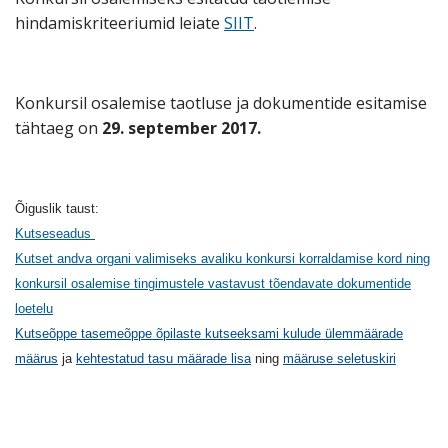
hindamiskriteeriumid leiate
SIIT
.
Konkursil osalemise taotluse ja dokumentide esitamise
tähtaeg on
29. september 2017.
Õiguslik taust:
Kutseseadus
Kutset andva organi valimiseks avaliku konkursi korraldamise kord ning
konkursil osalemise tingimustele vastavust tõendavate dokumentide
loetelu
Kutseõppe tasemeõppe õpilaste kutseeksami kulude ülemmäärade
määrus
ja
kehtestatud tasu määrade lisa
ning
määruse seletuskiri