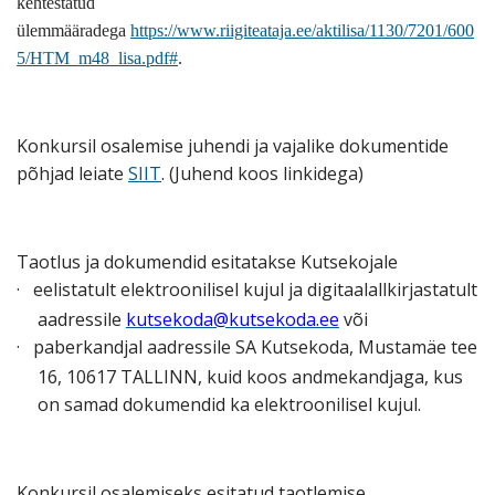
kehtestatud
ülemmääradega
https://www.riigiteataja.ee/aktilisa/1130/7201/600
5/HTM_m48_lisa.pdf#
.
Konkursil osalemise juhendi ja vajalike dokumentide
põhjad leiate
SIIT
. (Juhend koos linkidega)
Taotlus ja dokumendid esitatakse Kutsekojale
·
eelistatult elektroonilisel kujul ja digitaalallkirjastatult
aadressile
kutsekoda@kutsekoda.ee
või
·
paberkandjal aadressile SA Kutsekoda, Mustamäe tee
16, 10617 TALLINN, kuid koos andmekandjaga, kus
on samad dokumendid ka elektroonilisel kujul.
Konkursil osalemiseks esitatud taotlemise