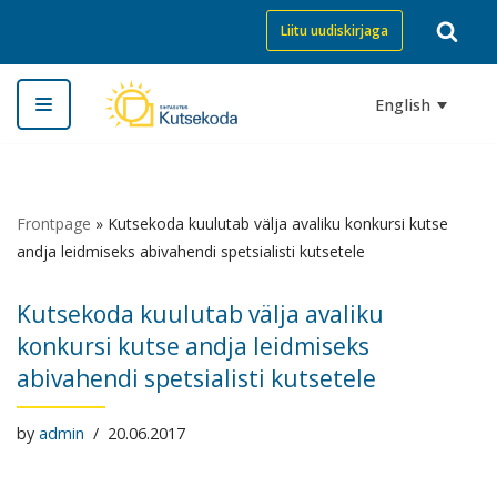
Liitu uudiskirjaga
Skip
to
English
content
Frontpage
»
Kutsekoda kuulutab välja avaliku konkursi kutse
andja leidmiseks abivahendi spetsialisti kutsetele
Kutsekoda kuulutab välja avaliku
konkursi kutse andja leidmiseks
abivahendi spetsialisti kutsetele
by
admin
20.06.2017