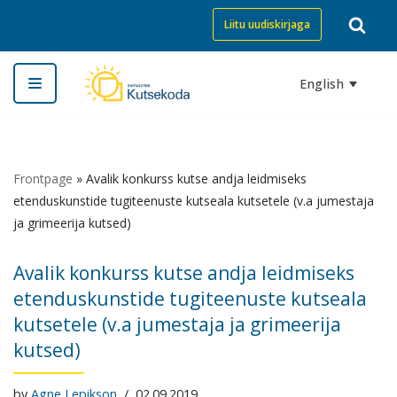
Liitu uudiskirjaga
Skip
to
English
content
Frontpage
»
Avalik konkurss kutse andja leidmiseks
etenduskunstide tugiteenuste kutseala kutsetele (v.a jumestaja
ja grimeerija kutsed)
Avalik konkurss kutse andja leidmiseks
etenduskunstide tugiteenuste kutseala
kutsetele (v.a jumestaja ja grimeerija
kutsed)
by
Agne Lepikson
02.09.2019