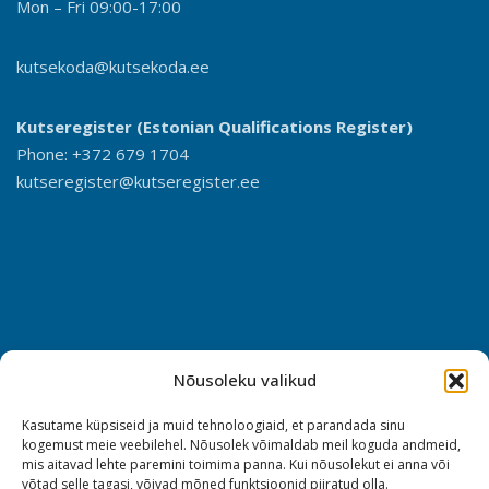
Mon – Fri 09:00-17:00
kutsekoda@kutsekoda.ee
Kutseregister (Estonian Qualifications Register)
Phone: +372 679 1704
kutseregister@kutseregister.ee
Nõusoleku valikud
Kasutame küpsiseid ja muid tehnoloogiaid, et parandada sinu
kogemust meie veebilehel. Nõusolek võimaldab meil koguda andmeid,
mis aitavad lehte paremini toimima panna. Kui nõusolekut ei anna või
võtad selle tagasi, võivad mõned funktsioonid piiratud olla.