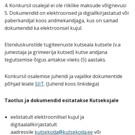
4. Konkursil osalejal ei ole riiklike maksude võlgnevusi
5. Dokumendid on elektroonsed ja digiallkirjastatud või
paberkandjal koos andmekandjaga, kus on samad
dokumendid ka elektroonsel kujul.
Etenduskunstide tugiteenuste kutseala kutsete (v.a
jumestaja ja grimeerija kutsed) kutse andjana
tegutsemise õigus antakse viieks (5) aastaks.
Konkursil osalemise juhendi ja vajalike dokumentide
põhjad leiate
SIIT
. (Juhend koos linkidega)
Taotlus ja dokumendid esitatakse Kutsekojale
eelistatult elektroonilisel kujul ja
digitaalallkirjastatult
aadressile
kutsekoda@kutsekoda.ee
või