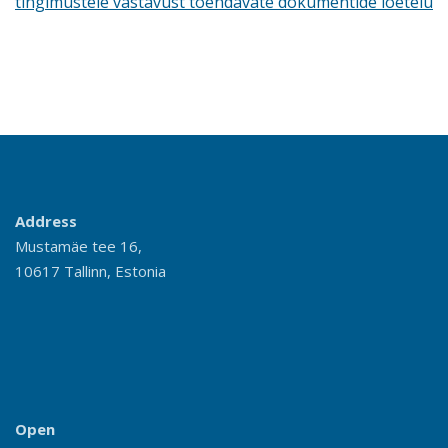
tingimustele vastavust tõendavate dokumentide loetelu
Address
Mustamäe tee 16,
10617 Tallinn, Estonia
Open