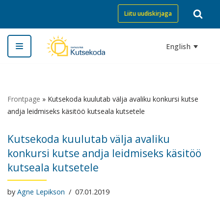
Liitu uudiskirjaga
Skip
to
English
content
Frontpage
»
Kutsekoda kuulutab välja avaliku konkursi kutse
andja leidmiseks käsitöö kutseala kutsetele
Kutsekoda kuulutab välja avaliku
konkursi kutse andja leidmiseks käsitöö
kutseala kutsetele
by
Agne Lepikson
07.01.2019