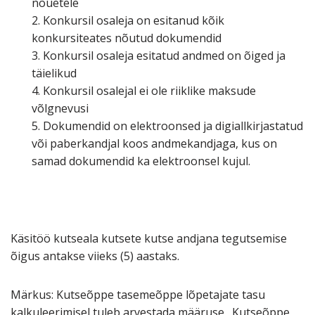
nõuetele
2. Konkursil osaleja on esitanud kõik
konkursiteates nõutud dokumendid
3. Konkursil osaleja esitatud andmed on õiged ja
täielikud
4. Konkursil osalejal ei ole riiklike maksude
võlgnevusi
5. Dokumendid on elektroonsed ja digiallkirjastatud
või paberkandjal koos andmekandjaga, kus on
samad dokumendid ka elektroonsel kujul.
Käsitöö kutseala kutsete kutse andjana tegutsemise
õigus antakse viieks (5) aastaks.
Märkus: Kutseõppe tasemeõppe lõpetajate tasu
kalkuleerimisel tuleb arvestada määruse „Kutseõppe