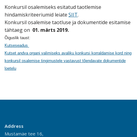
Konkursil osalemiseks esitatud taotlemise
hindamiskriteeriumid leiate
SIIT
.
Konkursil osalemise taotluse ja dokumentide esitamise
tähtaeg on
01. märts 2019.
Õiguslik taust:
Kutseseadus
Kutset andva organi valimiseks avaliku konkursi korraldamise kord ning
konkursil osalemise tingimustele vastavust tõendavate dokumentide
loetelu
Address
Mustamäe tee 16,