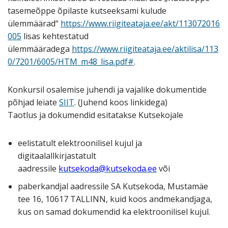
tasemeõppe õpilaste kutseeksami kulude
ülemmäärad“
https://www.riigiteataja.ee/akt/113072016
005
lisas kehtestatud
ülemmääradega
https://www.riigiteataja.ee/aktilisa/113
0/7201/6005/HTM_m48_lisa.pdf#
.
Konkursil osalemise juhendi ja vajalike dokumentide
põhjad leiate
SIIT
. (Juhend koos linkidega)
Taotlus ja dokumendid esitatakse Kutsekojale
eelistatult elektroonilisel kujul ja
digitaalallkirjastatult
aadressile
kutsekoda@kutsekoda.ee
või
paberkandjal aadressile SA Kutsekoda, Mustamäe
tee 16, 10617 TALLINN, kuid koos andmekandjaga,
kus on samad dokumendid ka elektroonilisel kujul.