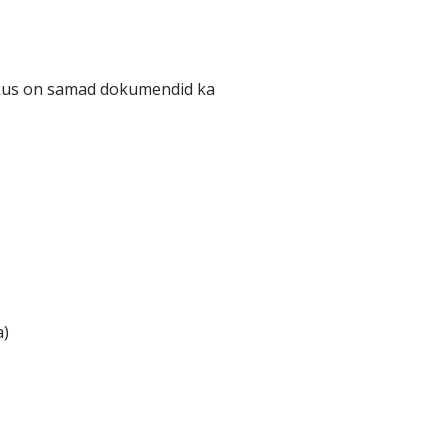
 kus on samad dokumendid ka
a)