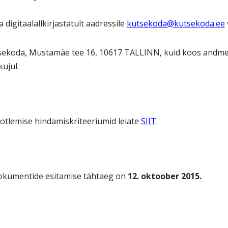
ja digitaalallkirjastatult aadressile
kutsekoda@kutsekoda.ee
tsekoda, Mustamäe tee 16, 10617 TALLINN, kuid koos andm
ujul.
aotlemise hindamiskriteeriumid leiate
SIIT
.
dokumentide esitamise tähtaeg on
12. oktoober 2015.