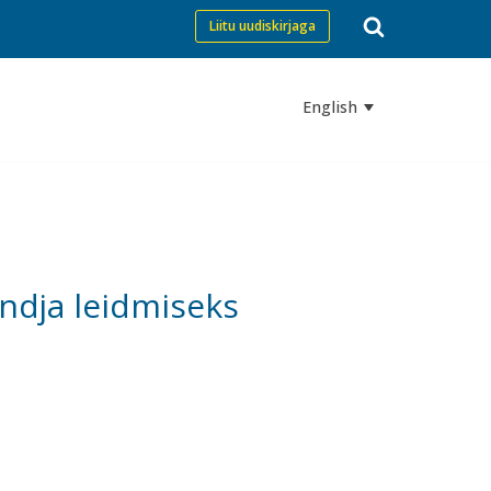
Liitu uudiskirjaga
English
andja leidmiseks