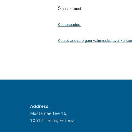
Õiguslik taust:
Kutseseadus
Kutset andva organi valimiseks avaliku kon
Address
Mustamäe tee 16,
10617 Tallinn, Estonia