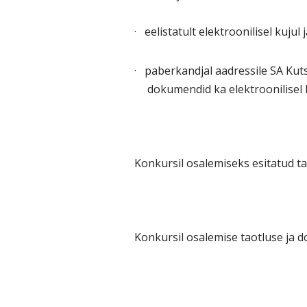
·
eelistatult elektroonilisel kujul 
·
paberkandjal aadressile SA Ku
dokumendid ka elektroonilisel k
Konkursil osalemiseks esitatud t
Konkursil osalemise taotluse ja 