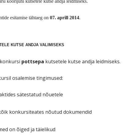
rsi koorijuhi
kutsetele
kutse andja leidmiseks.
ntide esitamise tähtaeg on
07. aprill 2014
.
TELE KUTSE ANDJA VALIMISEKS
 konkursi
pottsepa
kutsetele
kutse andja leidmiseks.
kursil osalemise tingimused:
aktides sätestatud nõuetele
 kõik konkursiteates nõutud dokumendid
med on õiged ja täielikud