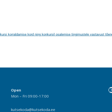
kursi korraldamise kord ning konkursil osalemise tingimustele vastavust tõe
Open
Mon – Fri 09:00-17:00
kutsekoda@kutsekoda.ee