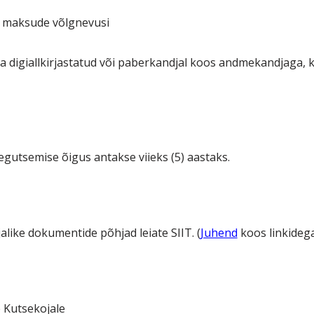
ike maksude võlgnevusi
 digiallkirjastatud või paberkandjal koos andmekandjaga,
egutsemise õigus antakse viieks (5) aastaks.
alike dokumentide põhjad leiate SIIT. (
Juhend
koos linkideg
 Kutsekojale