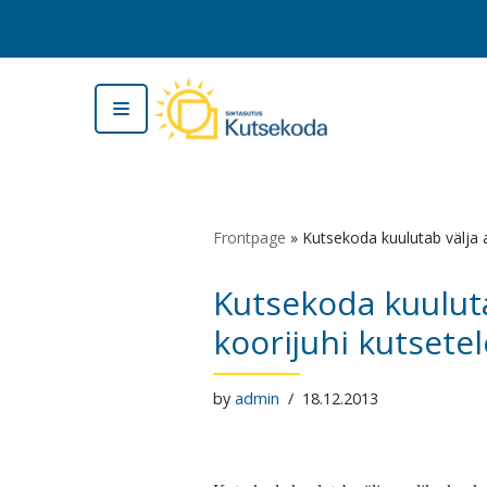
Skip
to
content
Frontpage
»
Kutsekoda kuulutab välja a
Kutsekoda kuuluta
koorijuhi kutsetel
by
admin
18.12.2013