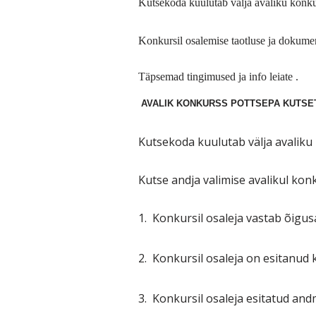
Kutsekoda kuulutab välja avaliku konku
Konkursil osalemise taotluse ja dokume
Täpsemad tingimused ja info leiate .
AVALIK KONKURSS POTTSEPA KUTSE
Kutsekoda kuulutab välja avaliku
Kutse andja valimise avalikul kon
1.
Konkursil osaleja vastab õigus
2.
Konkursil osaleja on esitanud
3.
Konkursil osaleja esitatud and