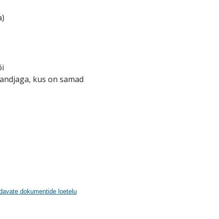
a)
i
kandjaga, kus on samad
ndavate dokumentide loetelu