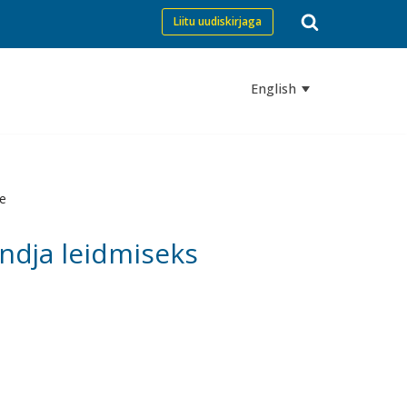
Liitu uudiskirjaga
English
le
andja leidmiseks