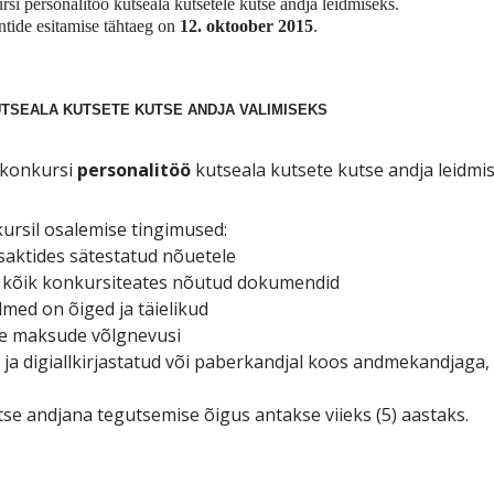
si personalitöö kutseala kutsetele kutse andja leidmiseks.
ntide esitamise tähtaeg on
12. oktoober 2015
.
TSEALA KUTSETE KUTSE ANDJA VALIMISEKS
 konkursi
personalitöö
kutseala kutsete kutse andja leidmis
kursil osalemise tingimused:
saktides sätestatud nõuetele
d kõik konkursiteates nõutud dokumendid
med on õiged ja täielikud
like maksude võlgnevusi
a digiallkirjastatud või paberkandjal koos andmekandjaga
se andjana tegutsemise õigus antakse viieks (5) aastaks.