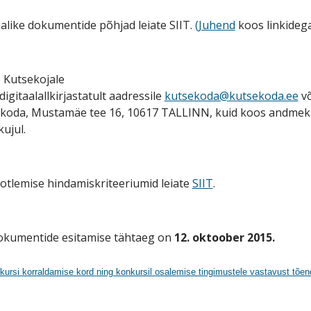
jalike dokumentide põhjad leiate SIIT.
(Juhend
koos linkideg
 Kutsekojale
 digitaalallkirjastatult aadressile
kutsekoda@kutsekoda.ee
võ
sekoda, Mustamäe tee 16, 10617 TALLINN, kuid koos andme
ujul.
aotlemise hindamiskriteeriumid leiate
SIIT
.
dokumentide esitamise tähtaeg on
12. oktoober 2015.
kursi korraldamise kord ning konkursil osalemise tingimustele vastavust tõe