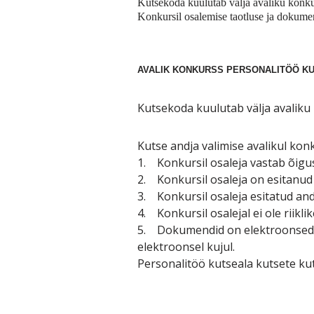
Kutsekoda kuulutab välja avaliku konkur
Konkursil osalemise taotluse ja dokume
AVALIK KONKURSS PERSONALITÖÖ KU
Kutsekoda kuulutab välja avaliku
Kutse andja valimise avalikul kon
1. Konkursil osaleja vastab õigu
2. Konkursil osaleja on esitanu
3. Konkursil osaleja esitatud and
4. Konkursil osalejal ei ole riik
5. Dokumendid on elektroonsed j
elektroonsel kujul.
Personalitöö kutseala kutsete kut