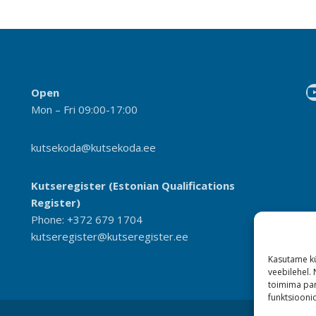
Open
Mon – Fri 09:00-17:00
kutsekoda@kutsekoda.ee
Kutseregister (Estonian Qualifications
Register)
Phone: +372 679 1704
kutseregister@kutseregister.ee
Kasutame kü
veebilehel.
toimima pan
funktsioonid