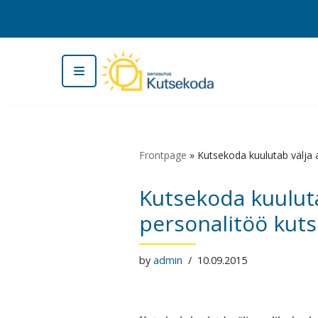
Skip
to
content
Frontpage
»
Kutsekoda kuulutab välja a
Kutsekoda kuuluta
personalitöö kuts
by
admin
10.09.2015