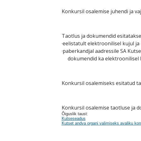
Konkursil osalemise juhendi ja va
Taotlus ja dokumendid esitatakse
·eelistatult elektroonilisel kujul ja
·paberkandjal aadressile SA Kut
dokumendid ka elektroonilisel k
Konkursil osalemiseks esitatud t
Konkursil osalemise taotluse ja 
Õiguslik taust:
Kutseseadus
Kutset andva organi valimiseks avaliku kon