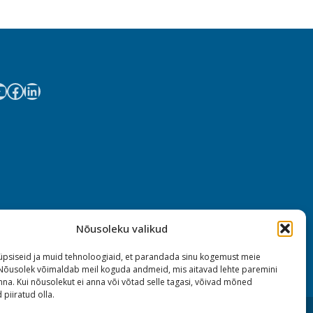
Nõusoleku valikud
psiseid ja muid tehnoloogiaid, et parandada sinu kogemust meie
 Nõusolek võimaldab meil koguda andmeid, mis aitavad lehte paremini
na. Kui nõusolekut ei anna või võtad selle tagasi, võivad mõned
 piiratud olla.