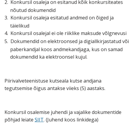
2.
Konkursil osaleja on esitanud kõik konkursiteates
nõutud dokumendid
3.
Konkursil osaleja esitatud andmed on õiged ja
täielikud
4.
Konkursil osalejal ei ole riiklike maksude võlgnevusi
5.
Dokumendid on elektroonsed ja digiallkirjastatud või
paberkandjal koos andmekandjaga, kus on samad
dokumendid ka elektroonsel kujul.
Piirivalveteenistuse kutseala kutse andjana
tegutsemise õigus antakse viieks (5) aastaks.
Konkursil osalemise juhendi ja vajalike dokumentide
põhjad leiate
SIIT
. (Juhend koos linkidega)