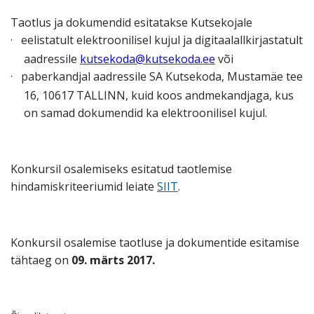
Taotlus ja dokumendid esitatakse Kutsekojale
·
eelistatult elektroonilisel kujul ja digitaalallkirjastatult
aadressile
kutsekoda@kutsekoda.ee
või
·
paberkandjal aadressile SA Kutsekoda, Mustamäe tee
16, 10617 TALLINN, kuid koos andmekandjaga, kus
on samad dokumendid ka elektroonilisel kujul.
Konkursil osalemiseks esitatud taotlemise
hindamiskriteeriumid leiate
SIIT
.
Konkursil osalemise taotluse ja dokumentide esitamise
tähtaeg on
09. märts 2017.