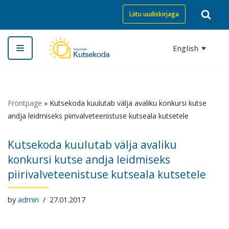
Liitu uudiskirjaga
Skip
to
English
content
Frontpage
»
Kutsekoda kuulutab välja avaliku konkursi kutse
andja leidmiseks piirivalveteenistuse kutseala kutsetele
Kutsekoda kuulutab välja avaliku
konkursi kutse andja leidmiseks
piirivalveteenistuse kutseala kutsetele
by
admin
27.01.2017