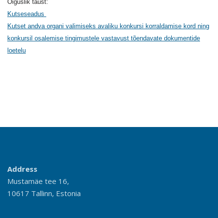
Õiguslik taust:
Kutseseadus
Kutset andva organi valimiseks avaliku konkursi korraldamise kord ning
konkursil osalemise tingimustele vastavust tõendavate dokumentide
loetelu
Address
Mustamäe tee 16,
10617 Tallinn, Estonia