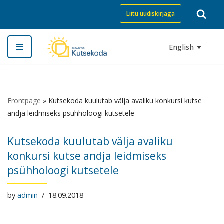
Liitu uudiskirjaga
Skip
to
English
content
Frontpage
»
Kutsekoda kuulutab välja avaliku konkursi kutse
andja leidmiseks psühholoogi kutsetele
Kutsekoda kuulutab välja avaliku
konkursi kutse andja leidmiseks
psühholoogi kutsetele
by
admin
18.09.2018