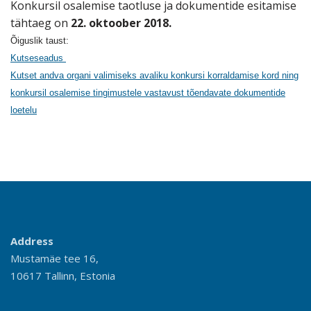
Konkursil osalemise taotluse ja dokumentide esitamise
tähtaeg on
22. oktoober 2018.
Õiguslik taust:
Kutseseadus
Kutset andva organi valimiseks avaliku konkursi korraldamise kord ning
konkursil osalemise tingimustele vastavust tõendavate dokumentide
loetelu
Address
Mustamäe tee 16,
10617 Tallinn, Estonia