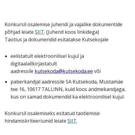
Konkursil osalemise juhendi ja vajalike dokumentide
põhjad leiate
SIIT
. (Juhend koos linkidega)
Taotlus ja dokumendid esitatakse Kutsekojale
eelistatult elektroonilisel kujul ja
digitaalallkirjastatult
aadressile
kutsekoda@kutsekoda.ee
või
paberkandjal aadressile SA Kutsekoda, Mustamäe
tee 16, 10617 TALLINN, kuid koos andmekandjaga,
kus on samad dokumendid ka elektroonilisel kujul.
Konkursil osalemiseks esitatud taotlemise
hindamiskriteeriumid leiate
SIIT
.