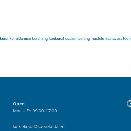
kursi korraldamise kord ning konkursil osalemise tingimustele vastavust tõe
Open
Mon – Fri 09:00-17:00
kutsekoda@kutsekoda.ee