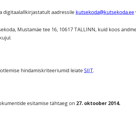
ja digitaalallkirjastatult aadressile
kutsekoda@kutsekoda.ee
tsekoda, Mustamäe tee 16, 10617 TALLINN, kuid koos andm
ujul.
aotlemise hindamiskriteeriumid leiate
SIIT
.
dokumentide esitamise tähtaeg on
27
. oktoober 2014.