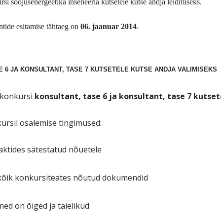
rsi soojusenergeetika
inseneeria
kutsetele kutse andja leidmiseks.
ntide esitamise tähtaeg on
06. jaanuar 2014
.
E 6 JA KONSULTANT, TASE 7 KUTSETELE KUTSE ANDJA VALIMISEKS
 konkursi
konsultant, tase 6 ja konsultant, tase 7
kutset
kursil osalemise tingimused:
aktides sätestatud nõuetele
 kõik konkursiteates nõutud dokumendid
med on õiged ja täielikud