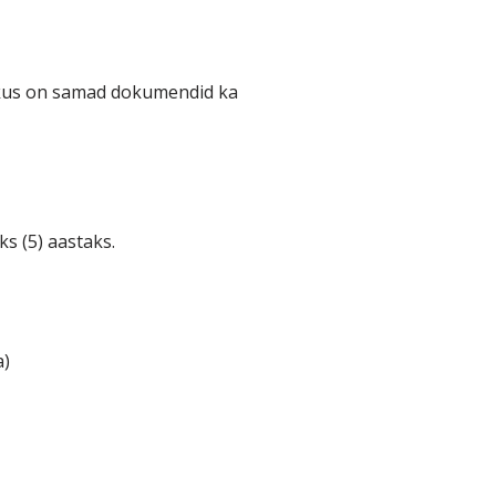
 kus on samad dokumendid ka
ks (5) aastaks.
a)