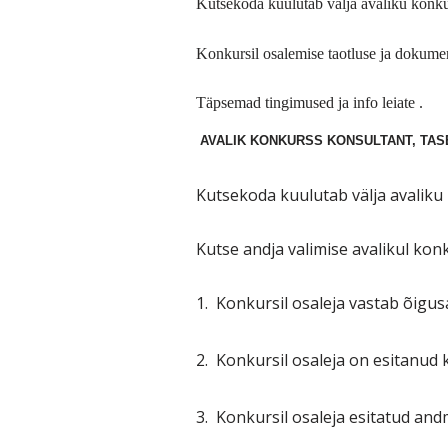
Kutsekoda kuulutab välja avaliku konku
Konkursil osalemise taotluse ja dokume
Täpsemad tingimused ja info leiate .
AVALIK KONKURSS KONSULTANT, TAS
Kutsekoda kuulutab välja avaliku
Kutse andja valimise avalikul kon
1.
Konkursil osaleja vastab õigus
2.
Konkursil osaleja on esitanud
3.
Konkursil osaleja esitatud and