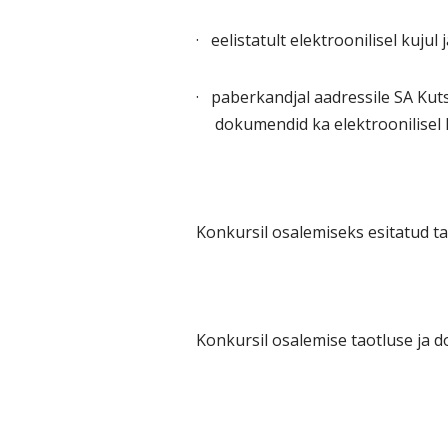
·
eelistatult elektroonilisel kujul 
·
paberkandjal aadressile SA Ku
dokumendid ka elektroonilisel k
Konkursil osalemiseks esitatud t
Konkursil osalemise taotluse ja 