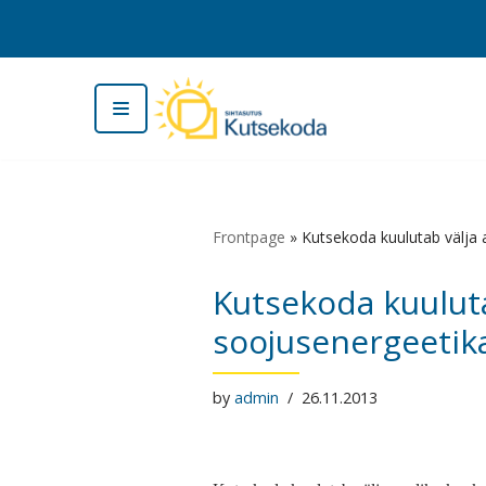
Skip
to
content
Frontpage
»
Kutsekoda kuulutab välja a
Kutsekoda kuuluta
soojusenergeetika
by
admin
26.11.2013