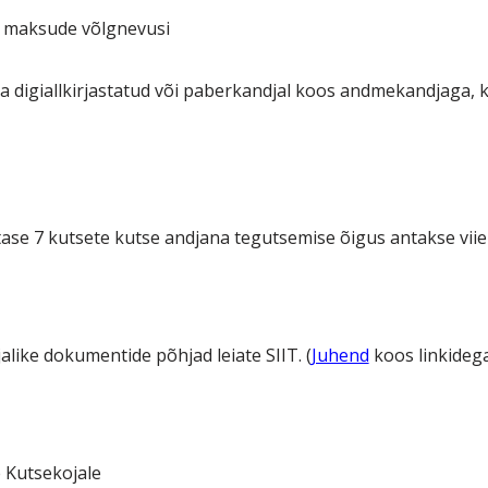
ike maksude võlgnevusi
 digiallkirjastatud või paberkandjal koos andmekandjaga,
 tase 7 kutsete kutse andjana tegutsemise õigus antakse viie
alike dokumentide põhjad leiate SIIT. (
Juhend
koos linkideg
 Kutsekojale