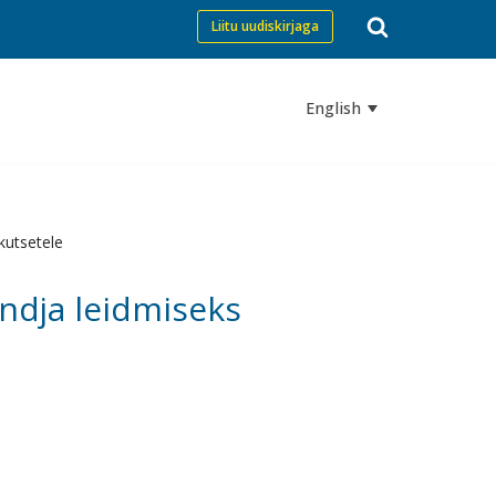
Liitu uudiskirjaga
English
kutsetele
andja leidmiseks