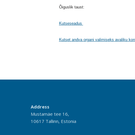
Õiguslik taust:
Kutseseadus
Kutset andva organi valimiseks avaliku kon
Address
Mustamäe tee 16,
10617 Tallinn, Estonia