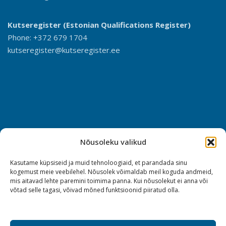
Kutseregister (Estonian Qualifications Register)
Phone: +372 679 1704
kutseregister@kutseregister.ee
Nõusoleku valikud
Kasutame küpsiseid ja muid tehnoloogiaid, et parandada sinu
kogemust meie veebilehel. Nõusolek võimaldab meil koguda andmeid,
mis aitavad lehte paremini toimima panna. Kui nõusolekut ei anna või
võtad selle tagasi, võivad mõned funktsioonid piiratud olla.