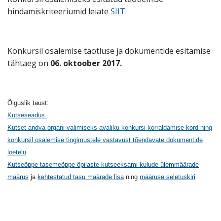
hindamiskriteeriumid leiate
SIIT
.
Konkursil osalemise taotluse ja dokumentide esitamise
tähtaeg on
06. oktoober 2017.
Õiguslik taust:
Kutseseadus
Kutset andva organi valimiseks avaliku konkursi korraldamise kord ning
konkursil osalemise tingimustele vastavust tõendavate dokumentide
loetelu
Kutseõppe tasemeõppe õpilaste kutseeksami kulude ülemmäärade
määrus
ja
kehtestatud tasu määrade lisa
ning
määruse seletuskiri