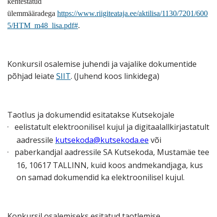
kehtestatud
ülemmääradega
https://www.riigiteataja.ee/aktilisa/1130/7201/600
5/HTM_m48_lisa.pdf#
.
Konkursil osalemise juhendi ja vajalike dokumentide
põhjad leiate
SIIT
. (Juhend koos linkidega)
Taotlus ja dokumendid esitatakse Kutsekojale
·
eelistatult elektroonilisel kujul ja digitaalallkirjastatult
aadressile
kutsekoda@kutsekoda.ee
või
·
paberkandjal aadressile SA Kutsekoda, Mustamäe tee
16, 10617 TALLINN, kuid koos andmekandjaga, kus
on samad dokumendid ka elektroonilisel kujul.
Konkursil osalemiseks esitatud taotlemise