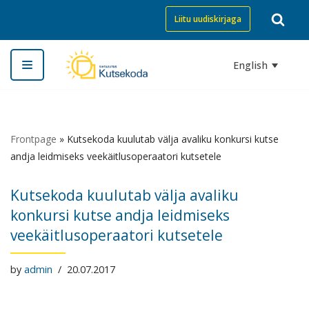
Liitu uudiskirjaga
Skip
to
English
content
Frontpage
»
Kutsekoda kuulutab välja avaliku konkursi kutse
andja leidmiseks veekäitlusoperaatori kutsetele
Kutsekoda kuulutab välja avaliku
konkursi kutse andja leidmiseks
veekäitlusoperaatori kutsetele
by
admin
20.07.2017