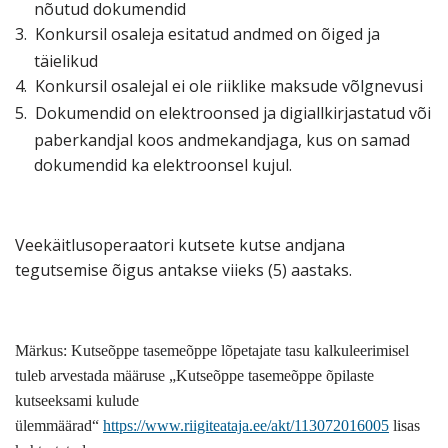
nõutud dokumendid
3.
Konkursil osaleja esitatud andmed on õiged ja
täielikud
4.
Konkursil osalejal ei ole riiklike maksude võlgnevusi
5.
Dokumendid on elektroonsed ja digiallkirjastatud või
paberkandjal koos andmekandjaga, kus on samad
dokumendid ka elektroonsel kujul.
Veekäitlusoperaatori kutsete kutse andjana
tegutsemise õigus antakse viieks (5) aastaks.
Märkus: Kutseõppe tasemeõppe lõpetajate tasu kalkuleerimisel
tuleb arvestada määruse „Kutseõppe tasemeõppe õpilaste
kutseeksami kulude
ülemmäärad“
https://www.riigiteataja.ee/akt/113072016005
lisas