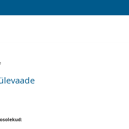
e
 ülevaade
osolekud: