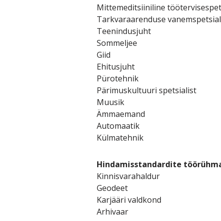
Mittemeditsiiniline töötervisespet
Tarkvaraarenduse vanemspetsial
Teenindusjuht
Sommeljee
Giid
Ehitusjuht
Pürotehnik
Pärimuskultuuri spetsialist
Muusik
Ämmaemand
Automaatik
Külmatehnik
Hindamisstandardite töörühma
Kinnisvarahaldur
Geodeet
Karjääri valdkond
Arhivaar