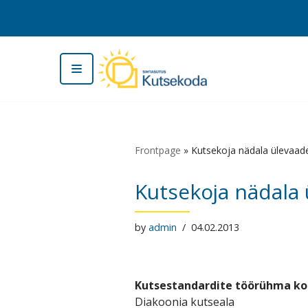
Skip
to
content
Frontpage
»
Kutsekoja nädala ülevaad
Kutsekoja nädala
by
admin
04.02.2013
Kutsestandardite töörühma ko
Diakoonia kutseala