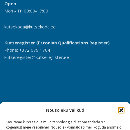
Open
Mon – Fri 09:00-17:00
kutsekoda@kutsekoda.ee
Kutseregister (Estonian Qualifications Register)
Phone: +372 679 1704
kutseregister@kutseregister.ee
Nõusoleku valikud
Kasutame küpsiseid ja muid tehnoloogiaid, et parandada sinu
kogemust meie veebilehel. Nõusolek võimaldab meil koguda andmeid,