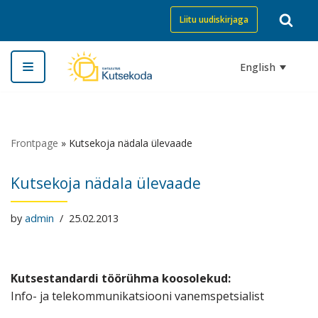
Liitu uudiskirjaga
Skip
to
English
content
Frontpage
»
Kutsekoja nädala ülevaade
Kutsekoja nädala ülevaade
by
admin
25.02.2013
Kutsestandardi töörühma koosolekud:
Info- ja telekommunikatsiooni vanemspetsialist