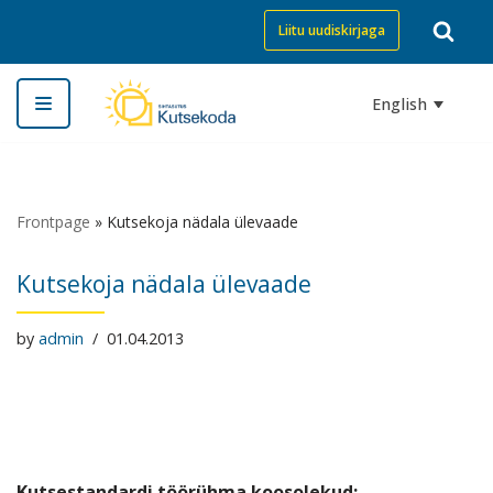
Liitu uudiskirjaga
Skip
to
English
content
Frontpage
»
Kutsekoja nädala ülevaade
Kutsekoja nädala ülevaade
by
admin
01.04.2013
Kutsestandardi töörühma koosolekud: