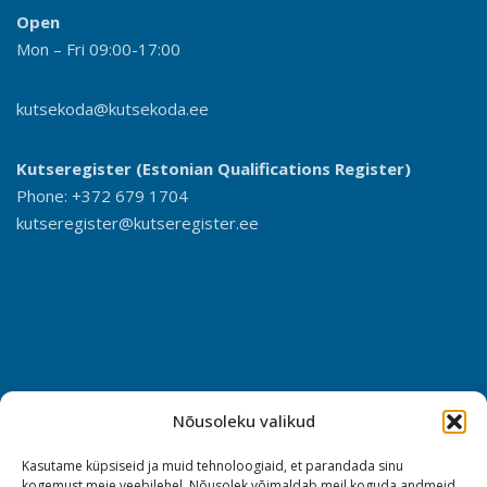
Open
Mon – Fri 09:00-17:00
kutsekoda@kutsekoda.ee
Kutseregister (Estonian Qualifications Register)
Phone: +372 679 1704
kutseregister@kutseregister.ee
Nõusoleku valikud
Kasutame küpsiseid ja muid tehnoloogiaid, et parandada sinu
kogemust meie veebilehel. Nõusolek võimaldab meil koguda andmeid,