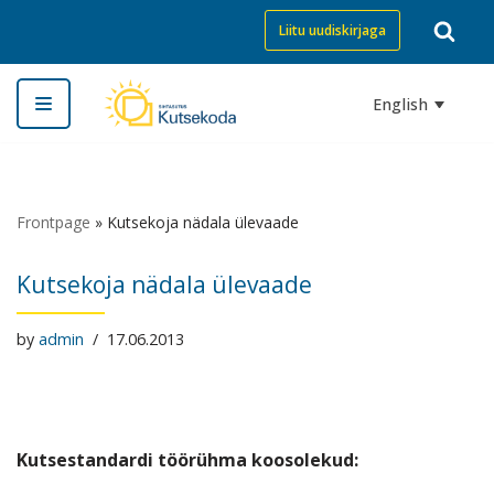
Liitu uudiskirjaga
Skip
to
English
content
Frontpage
»
Kutsekoja nädala ülevaade
Kutsekoja nädala ülevaade
by
admin
17.06.2013
Kutsestandardi töörühma koosolekud: