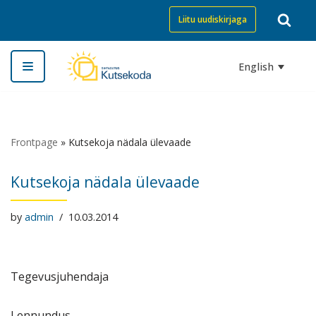
Liitu uudiskirjaga
Skip
to
English
content
Frontpage
»
Kutsekoja nädala ülevaade
Kutsekoja nädala ülevaade
by
admin
10.03.2014
Tegevusjuhendaja
Lennundus