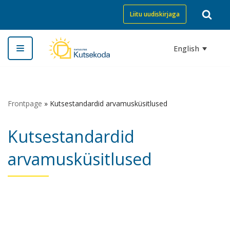
Liitu uudiskirjaga
Skip
to
English
content
Frontpage
»
Kutsestandardid arvamusküsitlused
Kutsestandardid
arvamusküsitlused