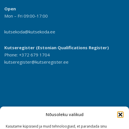
Open
Mon – Fri 09:00-17:00
kutsekoda@kutsekoda.ee
Kutseregister (Estonian Qualifications Register)
Phone: +372 679 1704
kutseregister@kutseregister.ee
Nõusoleku valikud
Kasutame küpsiseid ja muid tehnoloogiaid, et parandada sinu