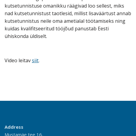
kutsetunnistuse omanikku räägivad loo sellest, miks
nad kutsetunnistust taotlesid, millist lisaväärtust annab
kutsetunnistus neile oma ametialal töötamiseks ning
kuidas kvalifitseeritud tööjõud panustab Eesti
ühiskonda üldiselt.
Video leitav
siit
.
Address
Mustamäe tee 16,