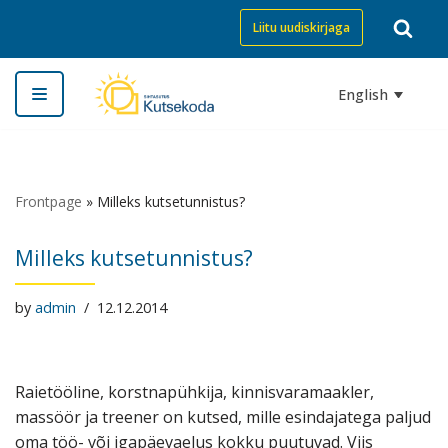
Liitu uudiskirjaga
Skip
to
English
content
Frontpage
»
Milleks kutsetunnistus?
Milleks kutsetunnistus?
by
admin
12.12.2014
Raietööline, korstnapühkija, kinnisvaramaakler,
massöör ja treener on kutsed, mille esindajatega paljud
oma töö- või igapäevaelus kokku puutuvad. Viis