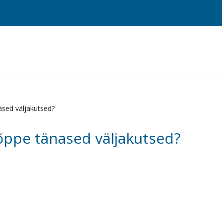
ased väljakutsed?
õppe tänased väljakutsed?