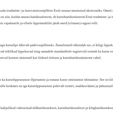
iikuda teadmiste- ja innovatsioonipõhise Eesti suunas muutunud aksioomiks. Ometi e
 on siin, kuidas muuta haridussüsteem, sh kutseharidussüsteem Eesti teadmiste- ja
u vajadustele ja eilsele õppemudelile jätab meid (viimase) vaguni rolli.
kogu kutseõpe läbivalt pädevuspõhiseks. Äraseletatult tähendab see, et kõigi õppe
avad riiklikud õppekavad ning samadele standarditele tuginevalt toimub ka kutse om
neval kutsete süsteemil kui liidesel tööturu ja kutseharidussüsteemi vahel.
n ka kutseõppeasutuse lõpetamise ja esmase kutse omistamise ühitamine. See on kõi
ille keskmes on iga kutseõppeasutuse pidevalt toimiv, usaldusväärne ja jätkusuut
kahjulikud vaheseinad üldharidussektori, kutseharidussektori ja kõrgharidussektor