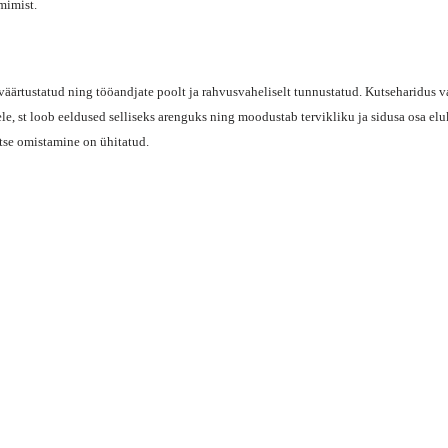
mimist.
ärtustatud ning tööandjate poolt ja rahvusvaheliselt tunnustatud. Kutseharidus va
e, st loob eeldused selliseks arenguks ning moodustab tervikliku ja sidusa osa elu
tse omistamine on ühitatud.