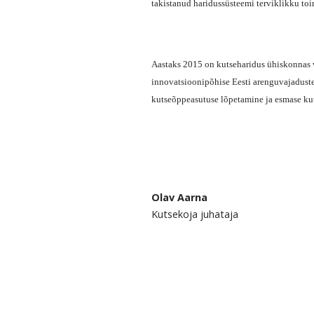
takistanud haridussüsteemi terviklikku toi
Aastaks 2015 on kutseharidus ühiskonnas vä
innovatsioonipõhise Eesti arenguvajadustel
kutseõppeasutuse lõpetamine ja esmase ku
Olav Aarna
Kutsekoja juhataja