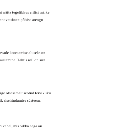
i näita tegelikkus erilisi märke
 innovatsioonipõhise arengu
kavade koostamise aluseks on
istamine. Tähtis roll on siin
ge otsesemalt seotud tervikliku
lik sisehindamise süsteem.
i vahel, mis pikka aega on