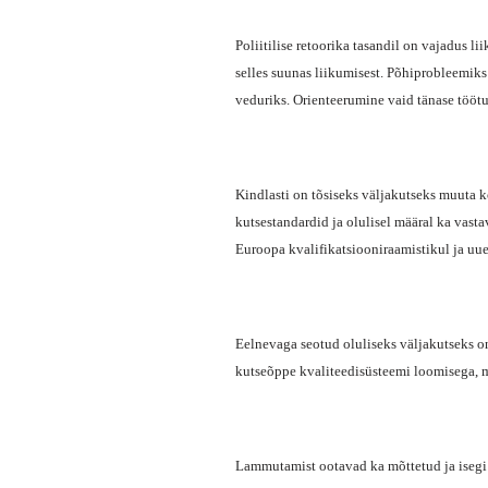
Poliitilise retoorika tasandil on vajadus l
selles suunas liikumisest. Põhiprobleemiks
veduriks. Orienteerumine vaid tänase töötur
Kindlasti on tõsiseks väljakutseks muuta 
kutsestandardid ja olulisel määral ka vast
Euroopa kvalifikatsiooniraamistikul ja uue
Eelnevaga seotud oluliseks väljakutseks o
kutseõppe kvaliteedisüsteemi loomisega, m
Lammutamist ootavad ka mõttetud ja isegi 