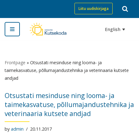
Liitu uudiskirjaga
Skip
to
English
content
Frontpage
»
Otsustati mesinduse ning looma- ja
taimekasvatuse, põllumajandustehnika ja veterinaaria kutsete
andjad
Otsustati mesinduse ning looma- ja
taimekasvatuse, põllumajandustehnika ja
veterinaaria kutsete andjad
by
admin
20.11.2017