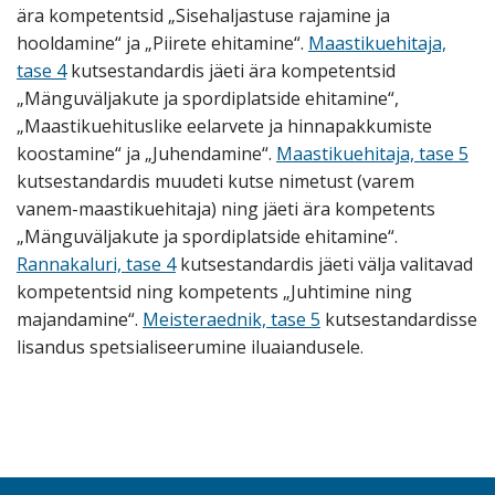
ära kompetentsid „Sisehaljastuse rajamine ja
hooldamine“ ja „Piirete ehitamine“.
Maastikuehitaja,
tase 4
kutsestandardis jäeti ära kompetentsid
„Mänguväljakute ja spordiplatside ehitamine“,
„Maastikuehituslike eelarvete ja hinnapakkumiste
koostamine“ ja „Juhendamine“.
Maastikuehitaja, tase 5
kutsestandardis muudeti kutse nimetust (varem
vanem-maastikuehitaja) ning jäeti ära kompetents
„Mänguväljakute ja spordiplatside ehitamine“.
Rannakaluri, tase 4
kutsestandardis jäeti
välja valitavad
kompetentsid ning kompetents „Juhtimine ning
majandamine“.
Meisteraednik, tase 5
kutsestandardisse
lisandus spetsialiseerumine iluaiandusele.