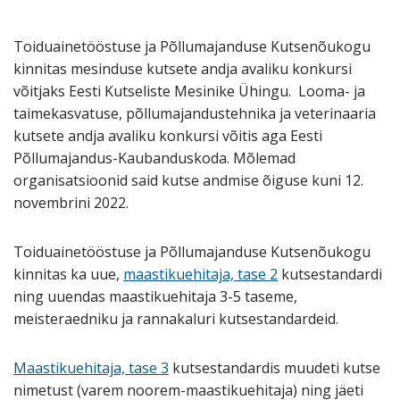
Toiduainetööstuse ja Põllumajanduse Kutsenõukogu
kinnitas mesinduse kutsete andja avaliku konkursi
võitjaks Eesti Kutseliste Mesinike Ühingu. Looma- ja
taimekasvatuse, põllumajandustehnika ja veterinaaria
kutsete andja avaliku konkursi võitis aga Eesti
Põllumajandus-Kaubanduskoda. Mõlemad
organisatsioonid said kutse andmise õiguse kuni 12.
novembrini 2022.
Toiduainetööstuse ja Põllumajanduse Kutsenõukogu
kinnitas ka uue,
maastikuehitaja, tase 2
kutsestandardi
ning uuendas maastikuehitaja 3-5 taseme,
meisteraedniku ja rannakaluri kutsestandardeid.
Maastikuehitaja, tase 3
kutsestandardis muudeti kutse
nimetust (varem noorem-maastikuehitaja) ning
jäeti