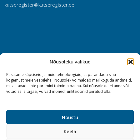
kutseregister@kutseregister.ee
Nõusoleku valikud
Kasutame küpsiseid ja muid tehnoloogiaid, et parandada sinu
kogemust meie veebilehel. Nõusolek võimaldab meil koguda andmeid,
mis aitavad lehte paremini toimima panna. Kui nõusolekut ei anna või
võtad selle tagasi, võivad mõned funktsioonid piiratud olla.
Nõustu
Keela