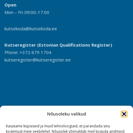
Open
Mon – Fri 09:00-17:00
kutsekoda@kutsekoda.ee
Kutseregister (Estonian Qualifications Register)
Phone: +372 679 1704
kutseregister@kutseregister.ee
Nõusoleku valikud
Kasutame küpsiseid ja muid tehnoloogiaid, et parandada sinu
kogemust meie veebilehel. Nõusolek võimaldab meil koguda andmeid,