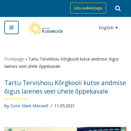
Liitu uudiskirjaga
Skip
to
English
content
Frontpage
»
Tartu Tervishoiu Kõrgkooli kutse andmise õigus
laienes veel ühele õppekavale
Tartu Tervishoiu Kõrgkooli kutse andmise
õigus laienes veel ühele õppekavale
by
Doris-Marii Maxwell
11.05.2021