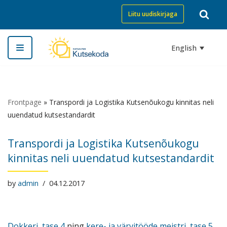
Liitu uudiskirjaga
Skip
to
English
content
Frontpage
»
Transpordi ja Logistika Kutsenõukogu kinnitas neli
uuendatud kutsestandardit
Transpordi ja Logistika Kutsenõukogu
kinnitas neli uuendatud kutsestandardit
by
admin
04.12.2017
Dokkeri, tase 4
ning
kere- ja värvitööde meistri, tase 5