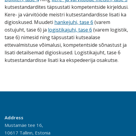
kutsestandardites täpsustati kompetentside kirjeldusi.
Kere- ja värvitööde meistri kutsestandardisse lisati ka
digioskused. Muudeti
hankejuhi, tase 6
(varem
ostujuht, tase 6) ja
logistikajuhi, tase 6
(varem logistik,
tase 6) nimesid ning täpsustati kutsealase
ettevalmistuse võimalusi, kompetentside sõnastust ja
lisati detailsemad digioskused. Logistikajuht, tase 6
kutsestandardisse lisati ka ekspedeerija osakutse.
Address
Mustamäe tee 16,
10617 Tallinn, Estonia