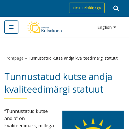
Liitu uudiskirjaga
Skip
to
English
content
Frontpage
»
Tunnustatud kutse andja kvaliteedimärgi statuut
Tunnustatud kutse andja
kvaliteedimärgi statuut
“Tunnustatud kutse
andja” on
kvaliteedimärk, millega