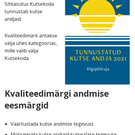
Sihtasutus Kutsekoda
tunnustab kutse
andjaid.
Kvaliteedimärk antakse
välja ühes kategoorias,
mille valib välja
Kutsekoda.
Kvaliteedimärgi andmise
eesmärgid
Väärtustada kutse andmise tegevust.
Motiveerida kutse andjaid kutsealase tegevuse