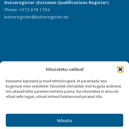
Kutseregister (Estonian Qualifications Register)
Phone: +372 679 1704
kutseregister@kutseregister.ee
Nõusoleku valikud
Kasutame küpsiseid ja muid tehnoloogiaid, et parandada sinu
kogemust meie veebilehel. Nõusolek võimaldab meil koguda andmeid,
mis aitavad lehte paremini toimima panna. Kui nõusolekut ei anna või
võtad selle tagasi, võivad mõned funktsioonid piiratud olla.
Nõustu