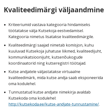
Kvaliteedimärgi väljaandmine
Kriteeriumid vastava kategooria hindamiseks
töötatakse välja Kutsekoja eestvedamisel.
Kategooria nimetus lisatakse kvaliteedimärgile.
Kvaliteedimärgi saajad nimetab komisjon, kuhu
kuuluvad Kutsekoja juhatuse liikmed, kvaliteedijuht,
kommunikatsioonijuht, kutsenõukogude
koordinaatorid ning kutseregistri töötajad.
Kutse andjatele väljastatakse virtuaalne
kvaliteedimärk, mida kutse andja saab eksponeerida
oma kodulehel.
Tunnustatud kutse andjate nimekirja avaldab
Kutsekoda oma kodulehel:
http://kutsekoda.ee/kutse-andjate-tunnustamine/
.