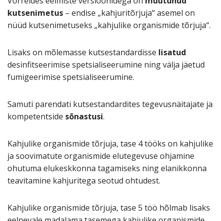
Võrreldes eelmiste versioonidega on
muutunud
kutsenimetus
– endise „kahjuritõrjuja“ asemel on
nüüd kutsenimetuseks „kahjulike organismide tõrjuja“.
Lisaks on mõlemasse kutsestandardisse
lisatud
desinfitseerimise spetsialiseerumine ning välja jäetud
fumigeerimise spetsialiseerumine.
Samuti parendati kutsestandardites tegevusnäitajate ja
kompetentside
sõnastusi
.
Kahjulike organismide tõrjuja, tase 4 tööks on kahjulike
ja soovimatute organismide elutegevuse ohjamine
ohutuma elukeskkonna tagamiseks ning elanikkonna
teavitamine kahjuritega seotud ohtudest.
Kahjulike organismide tõrjuja, tase 5 töö hõlmab lisaks
eelnevale madalama tasemega kahjulike organismide