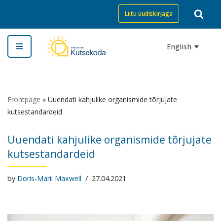
Liitu uudiskirjaga
Skip
to
English
content
Frontpage
»
Uuendati kahjulike organismide tõrjujate
kutsestandardeid
Uuendati kahjulike organismide tõrjujate
kutsestandardeid
by
Doris-Marii Maxwell
27.04.2021