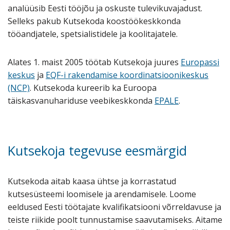
analüüsib Eesti tööjõu ja oskuste tulevikuvajadust.
Selleks pakub Kutsekoda koostöökeskkonda
tööandjatele, spetsialistidele ja koolitajatele.
Alates 1. maist 2005 töötab Kutsekoja juures
Europassi
keskus
ja
EQF-i rakendamise koordinatsioonikeskus
(NCP)
. Kutsekoda kureerib ka Euroopa
täiskasvanuhariduse veebikeskkonda
EPALE
.
Kutsekoja tegevuse eesmärgid
Kutsekoda aitab kaasa ühtse ja korrastatud
kutsesüsteemi loomisele ja arendamisele. Loome
eeldused Eesti töötajate kvalifikatsiooni võrreldavuse ja
teiste riikide poolt tunnustamise saavutamiseks. Aitame