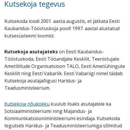
Kutsekoja tegevus
Kutsekoda
loodi 2001. aasta augustis, et jätkata Eesti
Kaubandus-Tööstuskoja poolt 1997. aastal alustatud
kutsesüsteemi loomist.
Kutsekoja asutajateks
on Eesti Kaubandus-
Tööstuskoda, Eesti Tööandjate Keskliit, Teenistujate
Ametiliitude Organisatsioon TALO, Eesti Ametiühingute
Keskliit ning Eesti Vabariik. Eesti Vabariigi nimel täidab
Kutsekoja asutajaõigusi Haridus- ja
Teadusministeerium.
Kutsekoja nõukokku
kuulub lisaks asutajatele ka
Sotsiaalministeeriumi ning Majandus- ja
Kommunikatsiooniministeeriumi esindaja. Kutsekoda
tegutseb Haridus- ja Teadusministeeriumiga sõlmitud