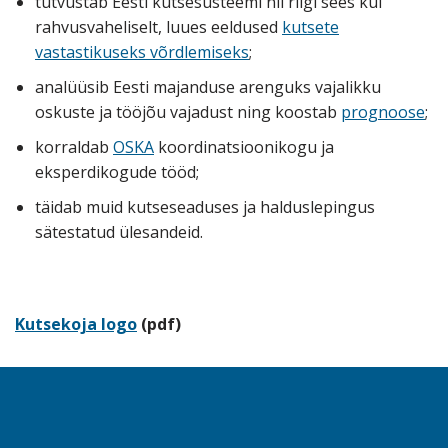
tutvustab Eesti kutsesüsteemi nii riigi sees kui
rahvusvaheliselt, luues eeldused
kutsete
vastastikuseks võrdlemiseks
;
analüüsib Eesti majanduse arenguks vajalikku
oskuste ja tööjõu vajadust ning koostab
prognoose
;
korraldab
OSKA
koordinatsioonikogu ja
eksperdikogude tööd;
täidab muid kutseseaduses ja halduslepingus
sätestatud ülesandeid.
Kutsekoja logo
(pdf)