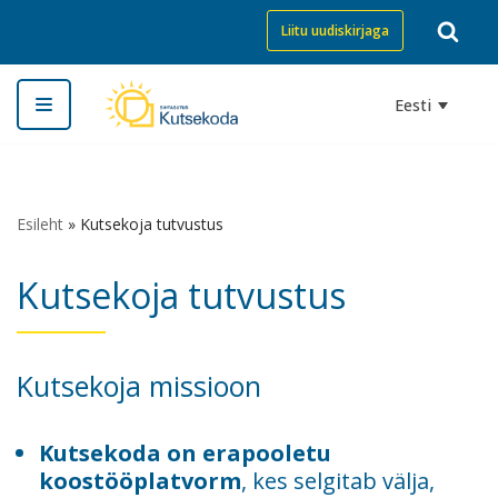
Liitu uudiskirjaga
Skip
to
Eesti
content
Esileht
»
Kutsekoja tutvustus
Kutsekoja tutvustus
Kutsekoja missioon
Kutsekoda on erapooletu
koostööplatvorm
, kes selgitab välja,