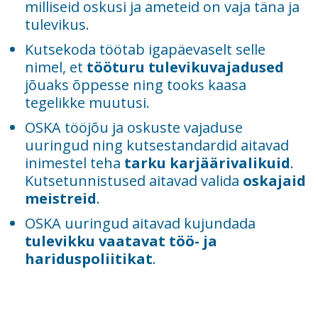
milliseid oskusi ja ameteid on vaja täna ja
tulevikus.
Kutsekoda töötab igapäevaselt selle
nimel, et
tööturu tulevikuvajadused
jõuaks õppesse ning tooks kaasa
tegelikke muutusi.
OSKA tööjõu ja oskuste vajaduse
uuringud ning kutsestandardid aitavad
inimestel teha
tarku karjäärivalikuid
.
Kutsetunnistused aitavad valida
oskajaid
meistreid
.
OSKA uuringud aitavad kujundada
tulevikku vaatavat töö- ja
hariduspoliitikat
.