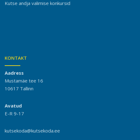
Kutse andja valimise konkursid
KONTAKT
Aadress
Mustamäe tee 16
10617 Tallinn
Avatud
E-R 9-17
kutsekoda@kutsekoda.ee