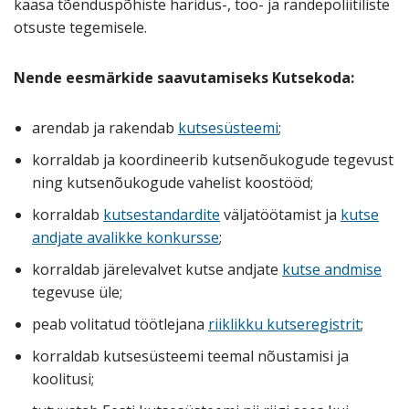
kaasa tõenduspõhiste haridus-, töö- ja rändepoliitiliste
otsuste tegemisele.
Nende eesmärkide saavutamiseks Kutsekoda:
arendab ja rakendab
kutsesüsteemi
;
korraldab ja koordineerib kutsenõukogude tegevust
ning kutsenõukogude vahelist koostööd;
korraldab
kutsestandardite
väljatöötamist ja
kutse
andjate avalikke konkursse
;
korraldab järelevalvet kutse andjate
kutse andmise
tegevuse üle;
peab volitatud töötlejana
riiklikku kutseregistrit
;
korraldab kutsesüsteemi teemal nõustamisi ja
koolitusi;