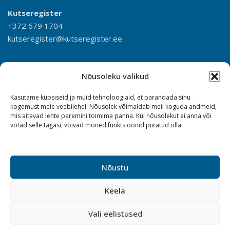
Kutseregister
+372 679 1704
kutseregister@kutseregister.ee
Nõusoleku valikud
Kasutame küpsiseid ja muid tehnoloogiaid, et parandada sinu
kogemust meie veebilehel. Nõusolek võimaldab meil koguda andmeid,
mis aitavad lehte paremini toimima panna. Kui nõusolekut ei anna või
võtad selle tagasi, võivad mõned funktsioonid piiratud olla.
Nõustu
Keela
Vali eelistused