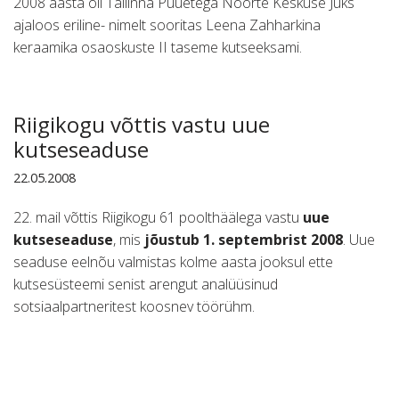
2008 aasta oli Tallinna Puuetega Noorte Keskuse Juks
ajaloos eriline- nimelt sooritas Leena
Zahharkina
keraamika osaoskuste II taseme kutseeksami.
Riigikogu võttis vastu uue
kutseseaduse
22.05.2008
22. mail võttis Riigikogu 61 poolthäälega vastu
uue
kutseseaduse
, mis
jõustub 1. septembrist 2008
. Uue
seaduse eelnõu valmistas kolme aasta jooksul ette
kutsesüsteemi senist arengut analüüsinud
sotsiaalpartneritest koosnev töörühm.