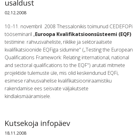
usaldust
02.12.2008
10.-11. novembril 2008 Thessalonikis toimunud CEDEFOPi
tööseminaril „
Euroopa Kvalifikatsioonsüsteemi (EQF)
testimine: rahvusvaheliste, riiklike ja sektoraalsete
kvalifikatsioonide EQFiga sidumine" („Testing the European
Qualifications Framework: Relating international, national
and sectoral qualifications to the EQF") arutati mitmete
projektide tulemuste üle, mis olid keskendunud EQFi,
esimese rahvusvahelise kvalifikatsiooniraamistiku
rakendamise ees seisvate väljakutsete
kindlaksmääramisele.
Kutsekoja infopäev
18.11.2008