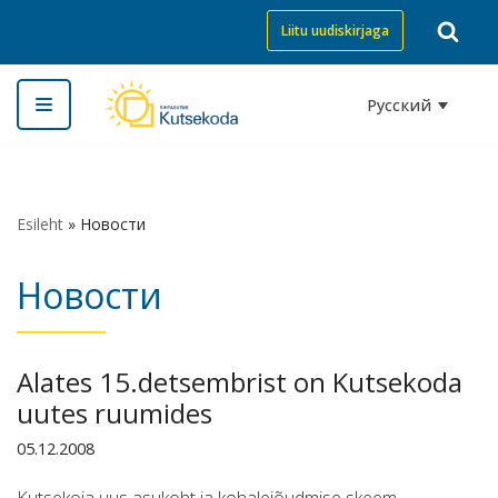
Liitu uudiskirjaga
Перейти
к
Русский
содержимому
Esileht
»
Новости
Новости
Alates 15.detsembrist on Kutsekoda
uutes ruumides
05.12.2008