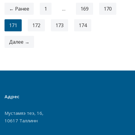
← Ранее
1
…
169
170
171
172
173
174
Далее →
Адрес
Мустамяэ теэ, 16,
10617 Таллинн