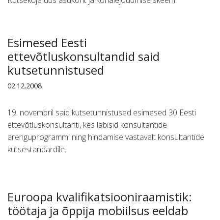
Kutsekoja uus asukoht ja kohalejõudmise skeem.
Esimesed Eesti
ettevõtluskonsultandid said
kutsetunnistused
02.12.2008
19. novembril said kutsetunnistused esimesed 30 Eesti
ettevõtluskonsultanti, kes läbisid konsultantide
arenguprogrammi ning hindamise vastavalt konsultantide
kutsestandardile.
Euroopa kvalifikatsiooniraamistik:
töötaja ja õppija mobiilsus eeldab