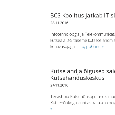
BCS Koolitus jätkab IT 
28.11.2016
Infotehnoloogia ja Telekommunikat
kutseala 3-5 taseme kutsete andmise
kehtivusajaga…
Подробнее »
Kutse andja õigused sai
Kutsehariduskeskus
24.11.2016
Tervishoiu Kutsenõukogu andis muus
Kutsenõukogu kinnitas ka audioloog,
»