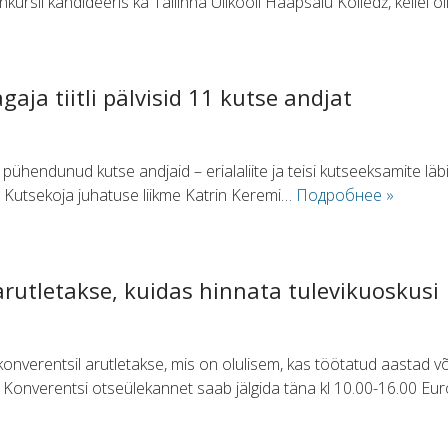
nkursil kandideeris ka Tallinna Ülikooli Haapsalu Kolledž, kellel o
gaja tiitli pälvisid 11 kutse andjat
hendunud kutse andjaid – erialaliite ja teisi kutseeksamite läb
t. Kutsekoja juhatuse liikme Katrin Keremi…
Подробнее »
arutletakse, kuidas hinnata tulevikuoskusi
nverentsil arutletakse, mis on olulisem, kas töötatud aastad v
. Konverentsi otseülekannet saab jälgida täna kl 10.00-16.00 E