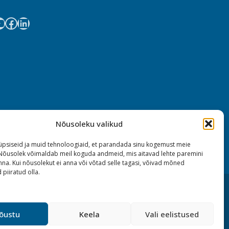
Nõusoleku valikud
psiseid ja muid tehnoloogiaid, et parandada sinu kogemust meie
 Nõusolek võimaldab meil koguda andmeid, mis aitavad lehte paremini
na. Kui nõusolekut ei anna või võtad selle tagasi, võivad mõned
 piiratud olla.
õustu
Keela
Vali eelistused