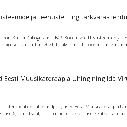
süsteemide ja teenuste ning tarkvaraarend
siooni Kutsenõukogu andis BCS Koolitusele IT süsteemide ja te
 õiguse kuni aastani 2021. Lisaks kinnitati noorem tarkvaraare
d Eesti Muusikateraapia Ühing ning Ida-V
ikaterapeutide kutse andja õigused Eesti Muusikateraapia Ühin
 tase 6, farmatseut, tase 6 ning proviisor, tase 7 kutsestandar