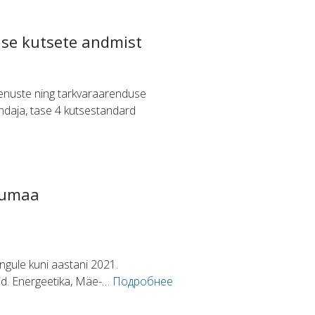
use kutsete andmist
enuste ning tarkvaraarenduse
ndaja, tase 4 kutsestandard
irumaa
gule kuni aastani 2021.
did. Energeetika, Mäe-…
Подробнее