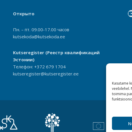
Открыто
Пн. – пт. 09.00-17.00 часов
kutsekoda@kutsekoda.ee
Kutseregister
(Реестр квалификаций
Эстонии)
Телефон: +372 679 1704
kutseregister@kutseregister.ee
Kasutame kü
veebilehel.
toimima pan
funktsioonid
N