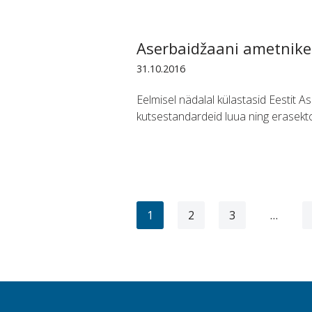
Aserbaidžaani ametnikel
31.10.2016
Eelmisel nädalal külastasid Eestit As
kutsestandardeid luua ning erasektori
1
2
3
…