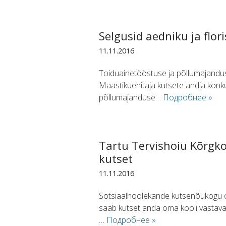
Selgusid aedniku ja flo
11.11.2016
Toiduainetööstuse ja põllumajanduse 
Maastikuehitaja kutsete andja konkur
põllumajanduse…
Подробнее »
Tartu Tervishoiu Kõrgk
kutset
11.11.2016
Sotsiaalhoolekande kutsenõukogu ot
saab kutset anda oma kooli vastava 
…
Подробнее »