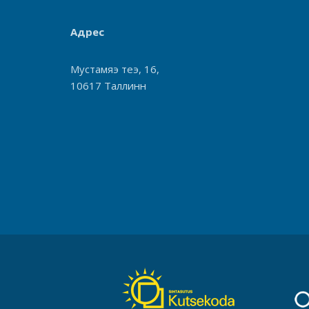
Адрес
Мустамяэ теэ, 16,
10617 Таллинн