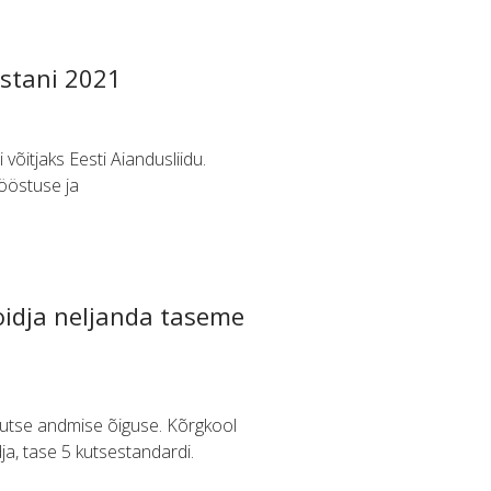
astani 2021
õitjaks Eesti Aiandusliidu.
tööstuse ja
oidja neljanda taseme
kutse andmise õiguse. Kõrgkool
a, tase 5 kutsestandardi.