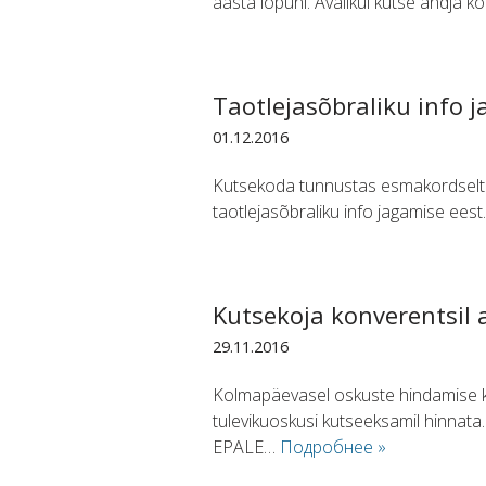
aasta lõpuni. Avalikul kutse andja ko
Taotlejasõbraliku info ja
01.12.2016
Kutsekoda tunnustas esmakordselt pü
taotlejasõbraliku info jagamise ees
Kutsekoja konverentsil 
29.11.2016
Kolmapäevasel oskuste hindamise ko
tulevikuoskusi kutseeksamil hinnata
EPALE…
Подробнее »