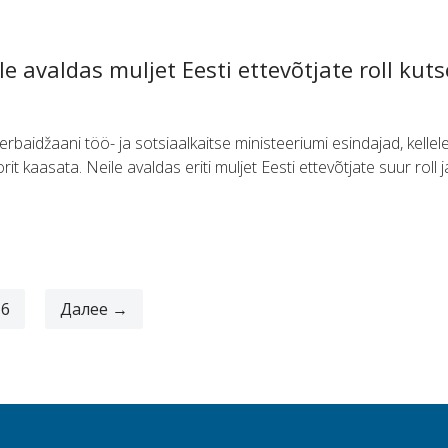
e avaldas muljet Eesti ettevõtjate roll ku
erbaidžaani töö- ja sotsiaalkaitse ministeeriumi esindajad, kellel
t kaasata. Neile avaldas eriti muljet Eesti ettevõtjate suur roll 
6
Далее →