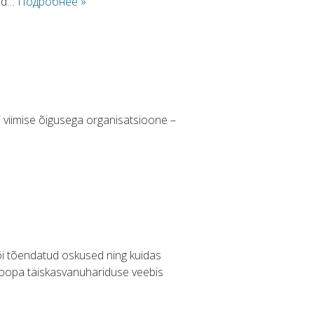
lid…
Подробнее »
i viimise õigusega organisatsioone –
õi tõendatud oskused ning kuidas
uroopa täiskasvanuhariduse veebis