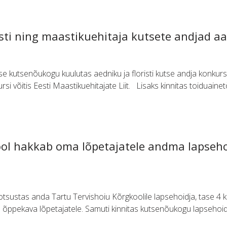
risti ning maastikuehitaja kutsete andjad a
kutsenõukogu kuulutas aedniku ja floristi kutse andja konkursi v
si võitis Eesti Maastikuehitajate Liit. Lisaks kinnitas toiduaine
ool hakkab oma lõpetajatele andma lapseh
sustas anda Tartu Tervishoiu Kõrgkoolile lapsehoidja, tase 4 
õppekava lõpetajatele. Samuti kinnitas kutsenõukogu lapsehoidj