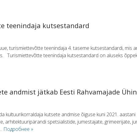
tte teenindaja kutsestandard
ue, turismiettevõtte teenindaja 4. taseme kutsestandardi, mis 
s. Turismiettevõtte teenindaja kutsestandard on aluseks õppeka
ete andmist jätkab Eesti Rahvamajade Ühi
a kultuurikorraldaja kutsete andmise õiguse kuni 2021. aastani
, arhitektuuripärandi spetsialistide, jumestajate, grimeerijate, j
a…
Подробнее »