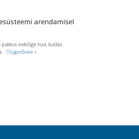
tsesüsteemi arendamisel
e pakkus eelkõige huvi, kuidas
ja…
Подробнее »