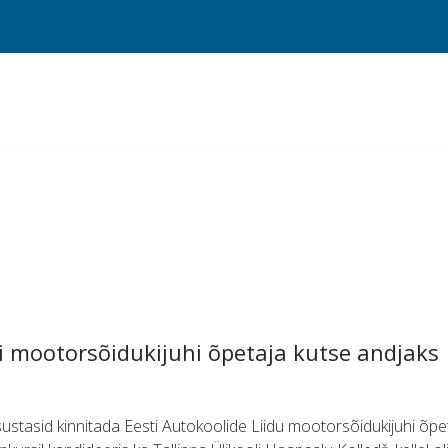
ai mootorsõidukijuhi õpetaja kutse andjaks
tasid kinnitada Eesti Autokoolide Liidu mootorsõidukijuhi õpet