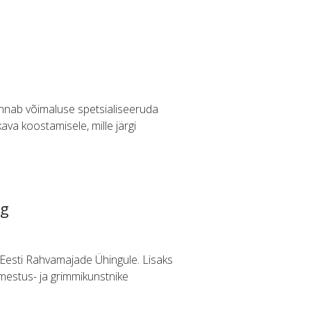
annab võimaluse spetsialiseeruda
va koostamisele, mille järgi
ng
 Eesti Rahvamajade Ühingule. Lisaks
umestus- ja grimmikunstnike