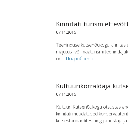
Kinnitati turismiettevõ
07.11.2016
Teeninduse kutsenõukogu kinnitas u
majutus- või maaturismi teenindajak
on…
Подробнее »
Kultuurikorraldaja kuts
07.11.2016
Kultuuri Kutsenõukogu otsustas and
kinnitati muudatused konservaatorite
kutsestandardites ning jumestaja j