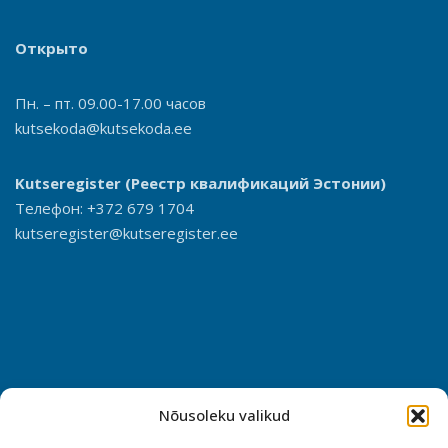
Открыто
Пн. – пт. 09.00-17.00 часов
kutsekoda@kutsekoda.ee
Kutseregister
(Реестр квалификаций Эстонии)
Телефон: +372 679 1704
kutseregister@kutseregister.ee
Nõusoleku valikud