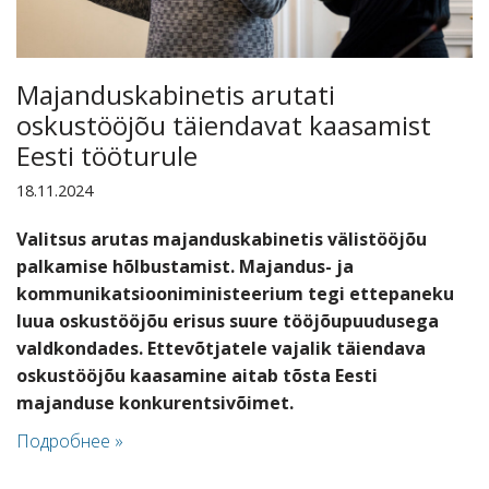
Majanduskabinetis arutati
oskustööjõu täiendavat kaasamist
Eesti tööturule
18.11.2024
Valitsus arutas majanduskabinetis välistööjõu
palkamise hõlbustamist. Majandus- ja
kommunikatsiooniministeerium tegi ettepaneku
luua oskustööjõu erisus suure tööjõupuudusega
valdkondades. Ettevõtjatele vajalik täiendava
oskustööjõu kaasamine aitab tõsta Eesti
majanduse konkurentsivõimet.
Подробнее »