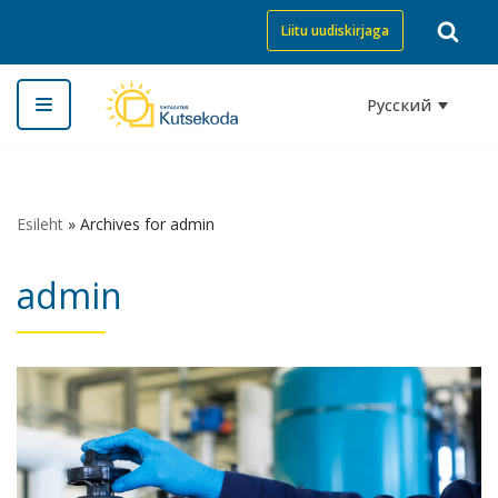
Liitu uudiskirjaga
Перейти
к
Русский
содержимому
Esileht
»
Archives for admin
admin