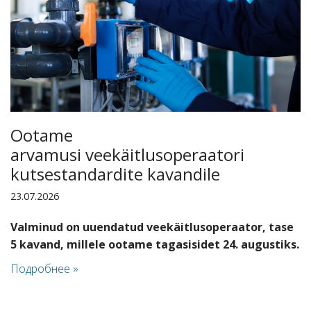
Ootame
arvamusi veekäitlusoperaatori
kutsestandardite kavandile
23.07.2026
Valminud on uuendatud v
eekäitlusoperaator, tase
5
kavand, millele ootame tagasisidet 24. augustiks.
Подробнее »