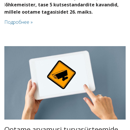
l
õhkemeister, tase 5 kutsestandardite kavandid,
millele ootame tagasisidet 26. maiks.
Подробнее »
Ootame arvamusi turvasüsteemide