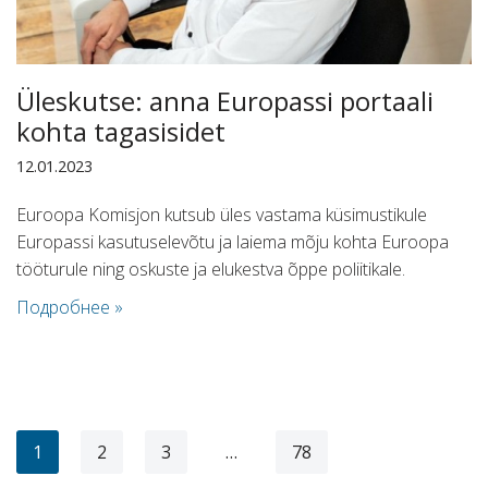
Üleskutse: anna Europassi portaali
kohta tagasisidet
12.01.2023
Euroopa Komisjon kutsub üles vastama küsimustikule
Europassi kasutuselevõtu ja laiema mõju kohta Euroopa
tööturule ning oskuste ja elukestva õppe poliitikale.
Подробнее »
1
2
3
…
78