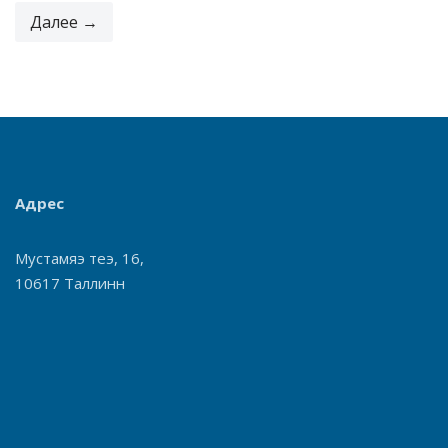
Далее →
Адрес
Мустамяэ теэ, 16,
10617 Таллинн