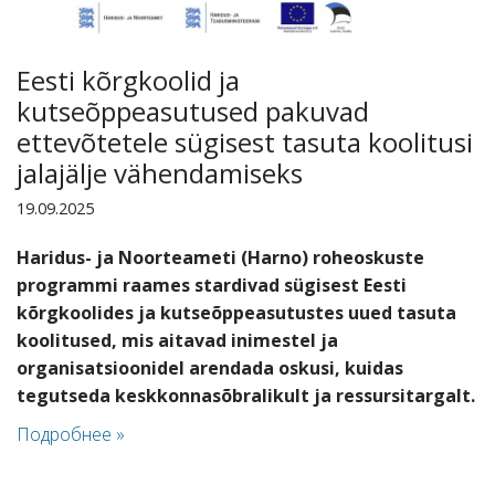
Eesti kõrgkoolid ja
kutseõppeasutused pakuvad
ettevõtetele sügisest tasuta koolitusi
jalajälje vähendamiseks
19.09.2025
Haridus- ja Noorteameti (Harno) roheoskuste
programmi raames stardivad sügisest Eesti
kõrgkoolides ja kutseõppeasutustes uued tasuta
koolitused, mis aitavad inimestel ja
organisatsioonidel arendada oskusi, kuidas
tegutseda keskkonnasõbralikult ja ressursitargalt.
Подробнее »