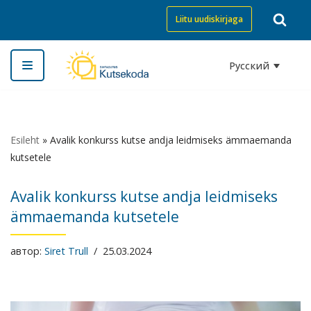
Liitu uudiskirjaga
Перейти
к
Русский
содержимому
Esileht
»
Avalik konkurss kutse andja leidmiseks ämmaemanda
kutsetele
Avalik konkurss kutse andja leidmiseks
ämmaemanda kutsetele
автор:
Siret Trull
25.03.2024