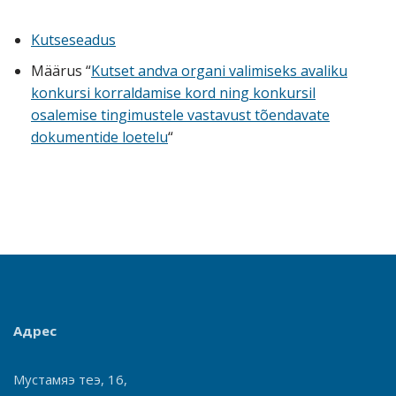
Kutseseadus
Määrus “
Kutset andva organi valimiseks avaliku
konkursi korraldamise kord ning konkursil
osalemise tingimustele vastavust tõendavate
dokumentide loetelu
“
Адрес
Мустамяэ теэ, 16,