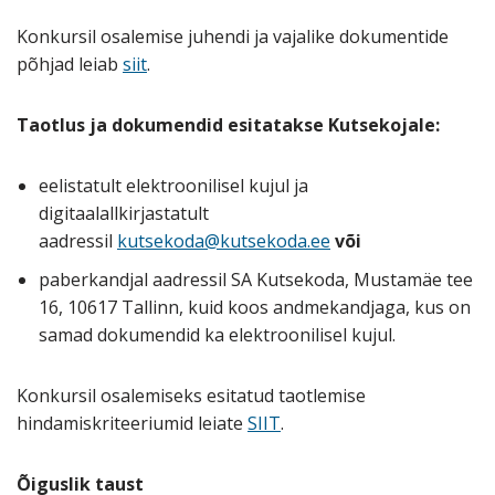
Konkursil osalemise juhendi ja vajalike dokumentide
põhjad leiab
siit
.
Taotlus ja dokumendid esitatakse
Kutsekojale:
eelistatult elektroonilisel kujul ja
digitaalallkirjastatult
aadressil
kutsekoda@kutsekoda.ee
või
paberkandjal aadressil SA Kutsekoda, Mustamäe tee
16, 10617 Tallinn, kuid koos andmekandjaga, kus on
samad dokumendid ka elektroonilisel kujul.
Konkursil osalemiseks esitatud taotlemise
hindamiskriteeriumid leiate
SIIT
.
Õiguslik taust