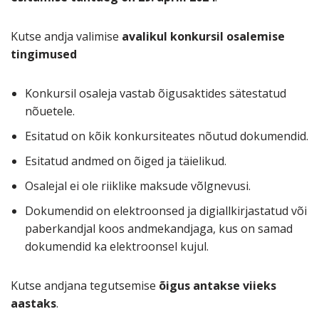
Kutse andja valimise
avalikul konkursil osalemise
tingimused
Konkursil osaleja vastab õigusaktides sätestatud
nõuetele.
Esitatud on kõik konkursiteates nõutud dokumendid.
Esitatud andmed on õiged ja täielikud.
Osalejal ei ole riiklike maksude võlgnevusi.
Dokumendid on elektroonsed ja digiallkirjastatud või
paberkandjal koos andmekandjaga, kus on samad
dokumendid ka elektroonsel kujul.
Kutse andjana tegutsemise
õigus antakse viieks
aastaks
.