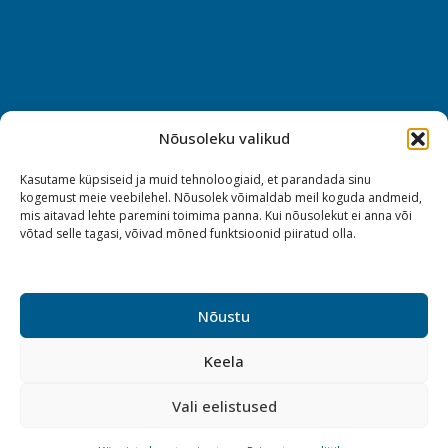
Nõusoleku valikud
Kasutame küpsiseid ja muid tehnoloogiaid, et parandada sinu
kogemust meie veebilehel. Nõusolek võimaldab meil koguda andmeid,
mis aitavad lehte paremini toimima panna. Kui nõusolekut ei anna või
võtad selle tagasi, võivad mõned funktsioonid piiratud olla.
Nõustu
Keela
Vali eelistused