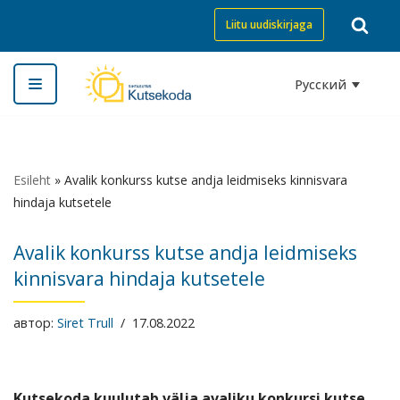
Liitu uudiskirjaga
Перейти
к
Русский
содержимому
Esileht
»
Avalik konkurss kutse andja leidmiseks kinnisvara
hindaja kutsetele
Avalik konkurss kutse andja leidmiseks
kinnisvara hindaja kutsetele
автор:
Siret Trull
17.08.2022
Kutsekoda kuulutab välja avaliku konkursi kutse