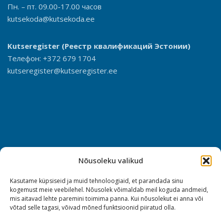
Пн. – пт. 09.00-17.00 часов
kutsekoda@kutsekoda.ee
Kutseregister
(Реестр квалификаций Эстонии)
Телефон: +372 679 1704
kutseregister@kutseregister.ee
Nõusoleku valikud
Kasutame küpsiseid ja muid tehnoloogiaid, et parandada sinu
kogemust meie veebilehel. Nõusolek võimaldab meil koguda andmeid,
mis aitavad lehte paremini toimima panna. Kui nõusolekut ei anna või
võtad selle tagasi, võivad mõned funktsioonid piiratud olla.