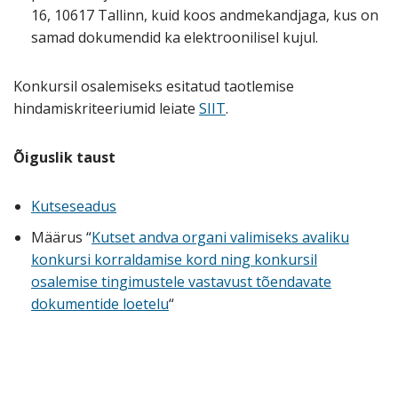
16, 10617 Tallinn, kuid koos andmekandjaga, kus on
samad dokumendid ka elektroonilisel kujul.
Konkursil osalemiseks esitatud taotlemise
hindamiskriteeriumid leiate
SIIT
.
Õiguslik taust
Kutseseadus
Määrus “
Kutset andva organi valimiseks avaliku
konkursi korraldamise kord ning konkursil
osalemise tingimustele vastavust tõendavate
dokumentide loetelu
“