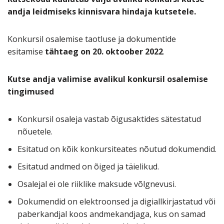
andja leidmiseks kinnisvara hindaja kutsetele.
Konkursil osalemise taotluse ja dokumentide
esitamise
tähtaeg on 20. oktoober 2022
.
Kutse andja valimise avalikul konkursil osalemise
tingimused
Konkursil osaleja vastab õigusaktides sätestatud
nõuetele.
Esitatud on kõik konkursiteates nõutud dokumendid.
Esitatud andmed on õiged ja täielikud.
Osalejal ei ole riiklike maksude võlgnevusi.
Dokumendid on elektroonsed ja digiallkirjastatud või
paberkandjal koos andmekandjaga, kus on samad