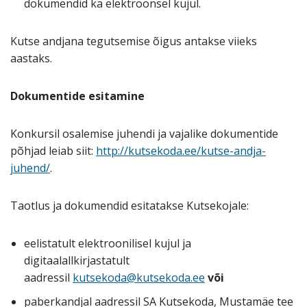
dokumendid ka elektroonsel kujul.
Kutse andjana tegutsemise õigus antakse viieks
aastaks.
Dokumentide esitamine
Konkursil osalemise juhendi ja vajalike dokumentide
põhjad leiab siit:
http://kutsekoda.ee/kutse-andja-
juhend/
.
Taotlus ja dokumendid esitatakse Kutsekojale:
eelistatult elektroonilisel kujul ja
digitaalallkirjastatult
aadressil
kutsekoda@kutsekoda.ee
või
paberkandjal aadressil SA Kutsekoda, Mustamäe tee