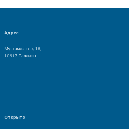
Адрес
Мустамяэ теэ, 16,
10617 Таллинн
Открыто