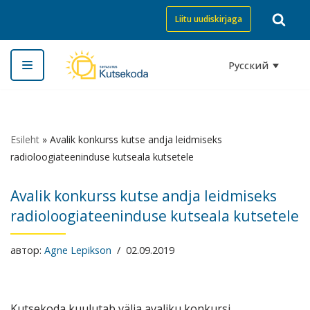
Liitu uudiskirjaga
Перейти
к
Русский
содержимому
Esileht
»
Avalik konkurss kutse andja leidmiseks
radioloogiateeninduse kutseala kutsetele
Avalik konkurss kutse andja leidmiseks
radioloogiateeninduse kutseala kutsetele
автор:
Agne Lepikson
02.09.2019
Kutsekoda kuulutab välja avaliku konkursi