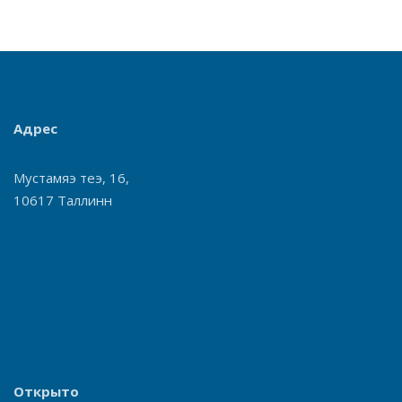
Адрес
Мустамяэ теэ, 16,
10617 Таллинн
Открыто