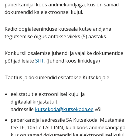
paberkandjal koos andmekandjaga, kus on samad
dokumendid ka elektroonsel kujul.
Radioloogiateeninduse kutseala kutse andjana
tegutsemise õigus antakse viieks (5) aastaks.
Konkursil osalemise juhendi ja vajalike dokumentide
põhjad leiate
SIIT
. (Juhend koos linkidega)
Taotlus ja dokumendid esitatakse Kutsekojale
eelistatult elektroonilisel kujul ja
digitaalallkirjastatult
aadressile
kutsekoda@kutsekoda.ee
või
paberkandjal aadressile SA Kutsekoda, Mustamäe
tee 16, 10617 TALLINN, kuid koos andmekandjaga,
kus on samad dokumendid ka elektroonilisel kujul.