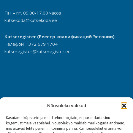
Пн. – пт. 09.00-17.00 часов
kutsekoda@kutsekoda.ee
Kutseregister
(Реестр квалификаций Эстонии)
Телефон: +372 679 1704
kutseregister@kutseregister.ee
Nõusoleku valikud
Kasutame küpsiseid ja muid tehnoloogiaid, et parandada sinu
kogemust meie veebilehel. Nõusolek võimaldab meil koguda andmeid,
mis aitavad lehte paremini toimima panna. Kui nõusolekut ei anna või