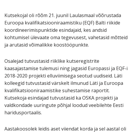
Kutsekojal oli rõõm 21. juunil Laulasmaal võõrustada
Euroopa kvalifikatsiooniraamistiku (EQF) Balti riikide
koordineerimispunktide esindajaid, kes andsid
kohtumisel ülevaate oma tegevusest, vahetasid mõtteid
ja arutasid võimalikke koostööpunkte.
Osalejad tutvustasid riiklike kutseregistrite
kaasajastamise tulemusi ning jagasid Europassi ja EQF-i
2018-2020 projekti elluviimisega seotud uudiseid. Läti
kolleegid tutvustasid värskelt ilmunud Läti ja Euroopa
kvalifikatsiooniraamistike suhestamise raportit.
Kutsekoja esindajad tutvustasid ka OSKA projekti ja
valdkondade uuringute põhjal loodud veebilehte Eesti
haridusportaalis.
Aastakoosolek leidis aset viiendat korda ja sel aastal oli