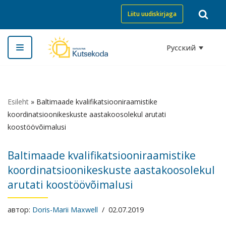
Liitu uudiskirjaga
Перейти
к
Русский
содержимому
Esileht
»
Baltimaade kvalifikatsiooniraamistike
koordinatsioonikeskuste aastakoosolekul arutati
koostöövõimalusi
Baltimaade kvalifikatsiooniraamistike
koordinatsioonikeskuste aastakoosolekul
arutati koostöövõimalusi
автор:
Doris-Marii Maxwell
02.07.2019