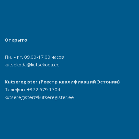
Открыто
Пн. – пт. 09.00-17.00 часов
kutsekoda@kutsekoda.ee
Kutseregister
(Реестр квалификаций Эстонии)
Телефон: +372 679 1704
kutseregister@kutseregister.ee