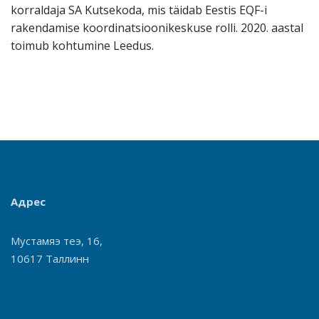
korraldaja SA Kutsekoda, mis täidab Eestis EQF-i
rakendamise koordinatsioonikeskuse rolli. 2020. aastal
toimub kohtumine Leedus.
Адрес
Мустамяэ теэ, 16,
10617 Таллинн