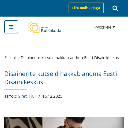
Liitu uudiskirjaga
Перейти
к
Русский
содержимому
Esileht
»
Disainerite kutseid hakkab andma Eesti Disainikeskus
Disainerite kutseid hakkab andma Eesti
Disainikeskus
автор:
Siret Trull
16.12.2025