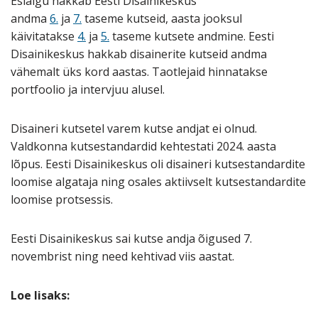
Esialgu hakkab Eesti Disainikeskus
andma
6.
ja
7.
taseme kutseid, aasta jooksul
käivitatakse
4.
ja
5.
taseme kutsete andmine. Eesti
Disainikeskus hakkab disainerite kutseid andma
vähemalt üks kord aastas. Taotlejaid hinnatakse
portfoolio ja intervjuu alusel.
Disaineri kutsetel varem kutse andjat ei olnud.
Valdkonna kutsestandardid kehtestati 2024. aasta
lõpus. Eesti Disainikeskus oli disaineri kutsestandardite
loomise algataja ning osales aktiivselt kutsestandardite
loomise protsessis.
Eesti Disainikeskus sai kutse andja õigused 7.
novembrist ning need kehtivad viis aastat.
Loe lisaks: