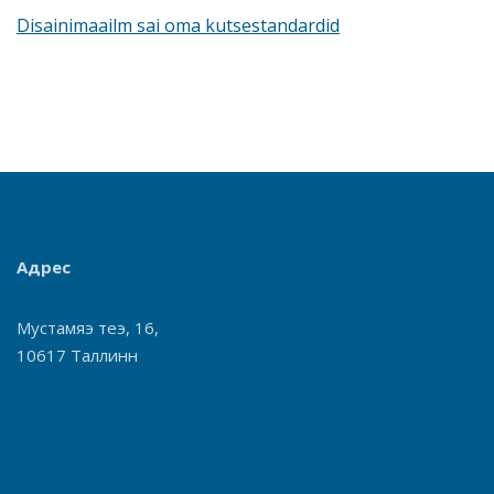
Disainimaailm sai oma kutsestandardid
Адрес
Мустамяэ теэ, 16,
10617 Таллинн