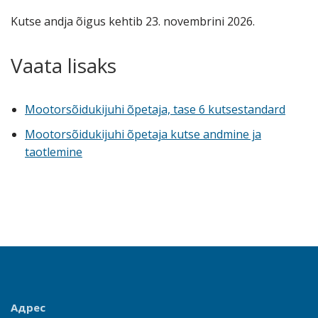
Kutse andja õigus kehtib 23. novembrini 2026.
Vaata lisaks
Mootorsõidukijuhi õpetaja, tase 6 kutsestandard
Mootorsõidukijuhi õpetaja kutse andmine ja
taotlemine
Адрес