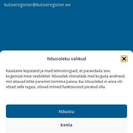
kutseregister@kutseregister.ee
Nõusoleku valikud
Kasutame küpsiseid ja muid tehnoloogiaid, et parandada sinu
kogemust meie veebilehel. Nõusolek võimaldab meil koguda andmeid,
mis aitavad lehte paremini toimima panna. Kui nõusolekut ei anna või
võtad selle tagasi, võivad mõned funktsioonid piiratud olla.
Nõustu
Keela