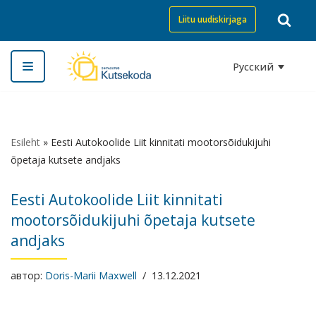
Liitu uudiskirjaga
Перейти
к
Русский
содержимому
Esileht
»
Eesti Autokoolide Liit kinnitati mootorsõidukijuhi
õpetaja kutsete andjaks
Eesti Autokoolide Liit kinnitati
mootorsõidukijuhi õpetaja kutsete
andjaks
автор:
Doris-Marii Maxwell
13.12.2021