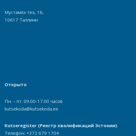
Мустамяэ теэ, 16,
10617 Таллинн
Открыто
Пн. – пт. 09.00-17.00 часов
kutsekoda@kutsekoda.ee
Kutseregister
(Реестр квалификаций Эстонии)
Телефон: +372 679 1704