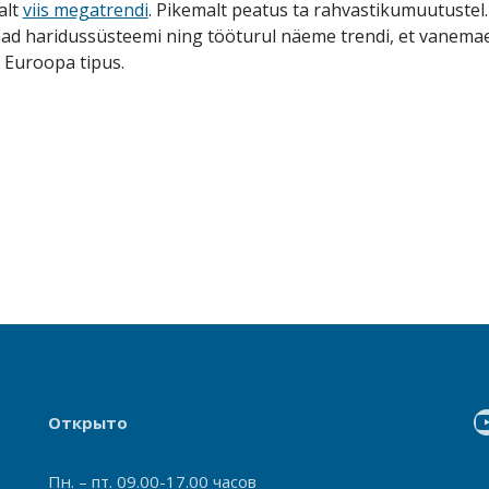
alt
viis megatrendi
. Pikemalt peatus ta rahvastikumuutuste
d haridussüsteemi ning tööturul näeme trendi, et vanemaea
 Euroopa tipus.
Открыто
Пн. – пт. 09.00-17.00 часов