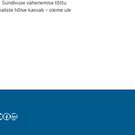
l. Sündivuse vähenemise tõttu
liste hõive kasvab − oleme üle