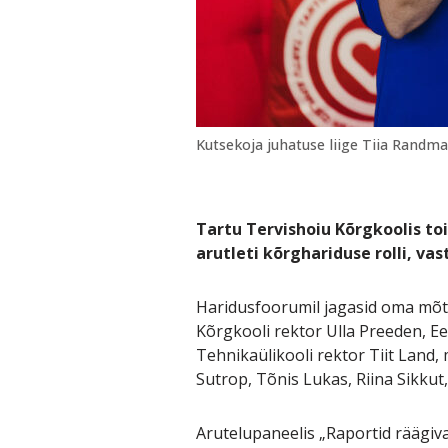
Kutsekoja juhatuse liige Tiia Randm
Tartu Tervishoiu Kõrgkoolis toi
arutleti kõrghariduse rolli, va
Haridusfoorumil jagasid oma mõt
Kõrgkooli rektor Ulla Preeden, Ee
Tehnikaülikooli rektor Tiit Land,
Sutrop, Tõnis Lukas, Riina Sikkut
Arutelupaneelis „Raportid räägiva