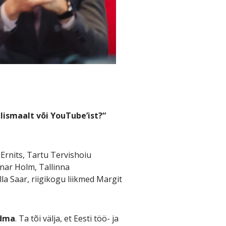
lismaalt või YouTube’ist?“
rnits, Tartu Tervishoiu
anar Holm, Tallinna
a Saar, riigikogu liikmed Margit
ndma
. Ta tõi välja, et Eesti töö- ja