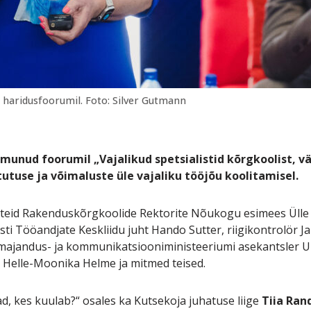
a haridusfoorumil. Foto: Silver Gutmann
munud foorumil „Vajalikud spetsialistid kõrgkoolist, vä
stutuse ja võimaluste üle vajaliku tööjõu koolitamisel.
teid Rakenduskõrgkoolide Rektorite Nõukogu esimees Ülle E
sti Tööandjate Keskliidu juht Hando Sutter, riigikontrolör J
 majandus- ja kommunikatsiooniministeeriumi asekantsler Ull
, Helle-Moonika Helme ja mitmed teised.
d, kes kuulab?“ osales ka Kutsekoja juhatuse liige
Tiia Ra