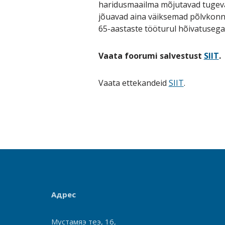
haridusmaailma mõjutavad tugev
jõuavad aina väiksemad põlvkonna
65-aastaste tööturul hõivatusega
Vaata foorumi salvestust
SIIT
.
Vaata ettekandeid
SIIT
.
Адрес
Мустамяэ теэ, 16,