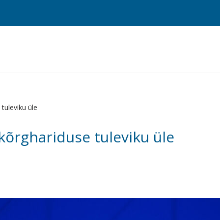
tuleviku üle
 kõrghariduse tuleviku üle