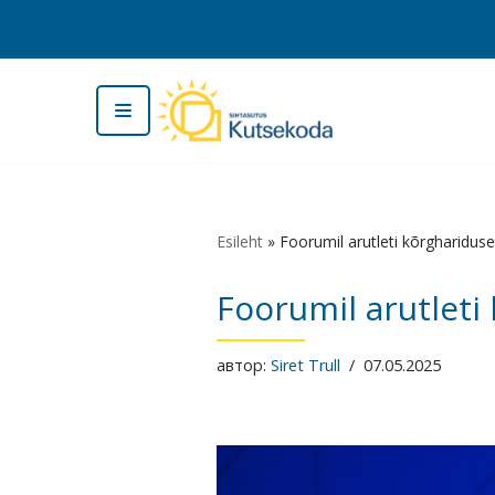
Перейти
к
содержимому
Esileht
»
Foorumil arutleti kõrghariduse 
Foorumil arutleti
автор:
Siret Trull
07.05.2025