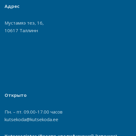
Адрес
Мустамяэ теэ, 16,
10617 Таллинн
Открыто
Пн. – пт. 09.00-17.00 часов
kutsekoda@kutsekoda.ee