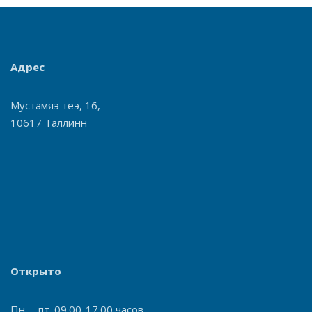
Адрес
Мустамяэ теэ, 16,
10617 Таллинн
Открыто
Пн. – пт. 09.00-17.00 часов