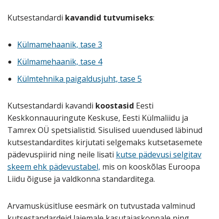
Kutsestandardi
kavandid tutvumiseks
:
Külmamehaanik, tase 3
Külmamehaanik, tase 4
Külmtehnika paigaldusjuht, tase 5
Kutsestandardi kavandi
koostasid
Eesti
Keskkonnauuringute Keskuse, Eesti Külmaliidu ja
Tamrex OÜ spetsialistid. Sisulised uuendused läbinud
kutsestandardites kirjutati selgemaks kutsetasemete
pädevuspiirid ning neile lisati
kutse pädevusi selgitav
skeem ehk pädevustabel,
mis on kooskõlas Euroopa
Liidu õiguse ja valdkonna standarditega.
Arvamusküsitluse eesmärk on tutvustada valminud
kutsestandardeid laiemale kasutajaskonnale ning