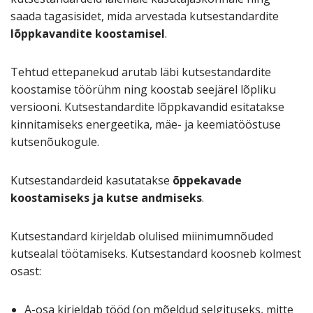
saada tagasisidet, mida arvestada kutsestandardite
lõppkavandite koostamisel
.
Tehtud ettepanekud arutab läbi kutsestandardite
koostamise töörühm ning koostab seejärel lõpliku
versiooni. Kutsestandardite lõppkavandid esitatakse
kinnitamiseks energeetika, mäe- ja keemiatööstuse
kutsenõukogule.
Kutsestandardeid kasutatakse
õppekavade
koostamiseks ja kutse andmiseks
.
Kutsestandard kirjeldab olulised miinimumnõuded
kutsealal töötamiseks. Kutsestandard koosneb kolmest
osast:
A-osa kirjeldab tööd (on mõeldud selgituseks, mitte