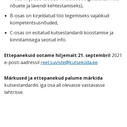
nõuete ja lävendi kehtestamiseks),
B-osas on kirjeldatud töö tegemiseks vajalikud
kompetentsusnõuded,
C-osas on esitatud kutsestandardi koostamise ja
kinnitamisega seotud info.
Ettepanekuid ootame hiljemalt 21. septembril
2021
e-posti aadressil
reet.suviste@kutsekoda.ee
.
Märkused ja ettepanekud palume märkida
kutsestandardis iga osa all olevasse vastavasse
lahtrisse.