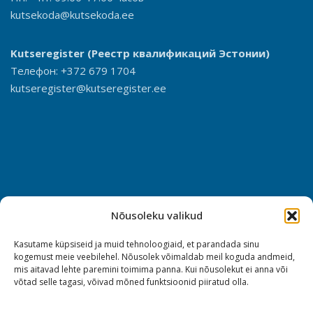
kutsekoda@kutsekoda.ee
Kutseregister
(Реестр квалификаций Эстонии)
Телефон: +372 679 1704
kutseregister@kutseregister.ee
Nõusoleku valikud
Kasutame küpsiseid ja muid tehnoloogiaid, et parandada sinu
kogemust meie veebilehel. Nõusolek võimaldab meil koguda andmeid,
mis aitavad lehte paremini toimima panna. Kui nõusolekut ei anna või
võtad selle tagasi, võivad mõned funktsioonid piiratud olla.