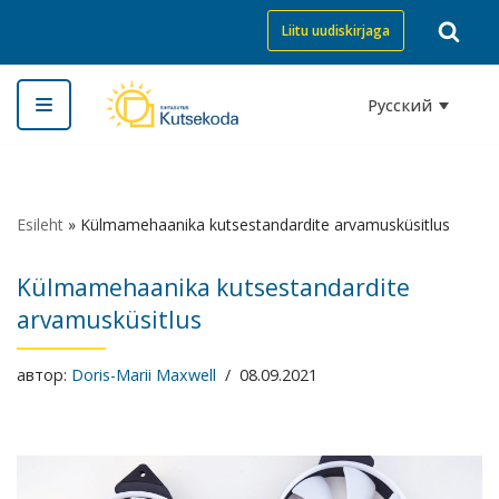
Liitu uudiskirjaga
Перейти
к
Русский
содержимому
Esileht
»
Külmamehaanika kutsestandardite arvamusküsitlus
Külmamehaanika kutsestandardite
arvamusküsitlus
автор:
Doris-Marii Maxwell
08.09.2021