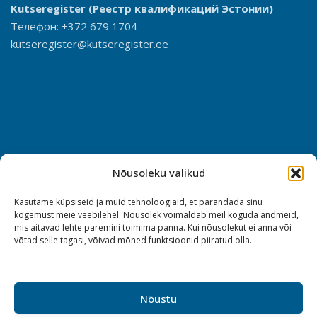
Kutseregister
(Реестр квалификаций Эстонии)
Телефон: +372 679 1704
kutseregister@kutseregister.ee
Nõusoleku valikud
Kasutame küpsiseid ja muid tehnoloogiaid, et parandada sinu
kogemust meie veebilehel. Nõusolek võimaldab meil koguda andmeid,
mis aitavad lehte paremini toimima panna. Kui nõusolekut ei anna või
võtad selle tagasi, võivad mõned funktsioonid piiratud olla.
Nõustu