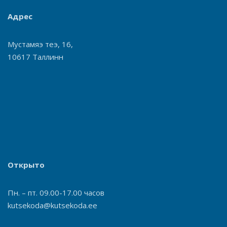
Адрес
Мустамяэ теэ, 16,
10617 Таллинн
Открыто
Пн. – пт. 09.00-17.00 часов
kutsekoda@kutsekoda.ee