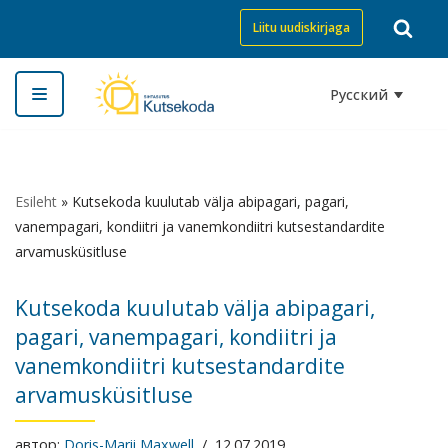
Liitu uudiskirjaga
Перейти
к
Русский
содержимому
Esileht
»
Kutsekoda kuulutab välja abipagari, pagari,
vanempagari, kondiitri ja vanemkondiitri kutsestandardite
arvamusküsitluse
Kutsekoda kuulutab välja abipagari,
pagari, vanempagari, kondiitri ja
vanemkondiitri kutsestandardite
arvamusküsitluse
автор:
Doris-Marii Maxwell
12.07.2019