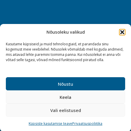
Nõusoleku valikud
Kasutame küpsiseid ja muid tehnoloogiaid, et parandada sinu
kogemust meie veebilehel. Nõusolek võimaldab meil koguda andmeid,
mis aitavad lehte paremini toimima panna. Kui nõusolekut ei anna või
võtad selle tagasi, võivad mõned funktsioonid piiratud olla.
Nõustu
Keela
Vali eelistused
Küpsiste kasutamise teave
Privaatsuspoliitika