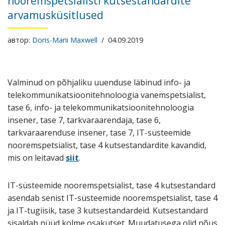
nooremspetsialisti kutsestandardite
arvamusküsitlused
автор:
Doris-Marii Maxwell
04.09.2019
Valminud on põhjaliku uuenduse läbinud info- ja
telekommunikatsioonitehnoloogia vanemspetsialist,
tase 6, info- ja telekommunikatsioonitehnoloogia
insener, tase 7, tarkvaraarendaja, tase 6,
tarkvaraarenduse insener, tase 7, IT-süsteemide
nooremspetsialist, tase 4 kutsestandardite kavandid,
mis on leitavad
siit
.
IT-süsteemide nooremspetsialist, tase 4 kutsestandard
asendab senist IT-süsteemide nooremspetsialist, tase 4
ja IT-tugiisik, tase 3 kutsestandardeid. Kutsestandard
sisaldab nüüd kolme osakutset. Muudatusega olid nõus