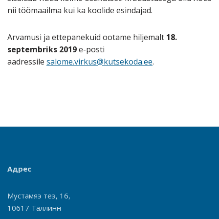
nii töömaailma kui ka koolide esindajad.
Arvamusi ja ettepanekuid ootame hiljemalt
18.
septembriks 2019
e-posti
aadressile
salome.virkus@kutsekoda.ee
.
Адрес
Мустамяэ теэ, 16,
10617 Таллинн