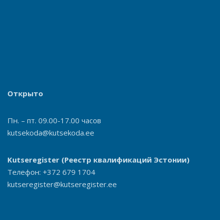
Открыто
Пн. – пт. 09.00-17.00 часов
kutsekoda@kutsekoda.ee
Kutseregister
(Реестр квалификаций Эстонии)
Телефон: +372 679 1704
kutseregister@kutseregister.ee