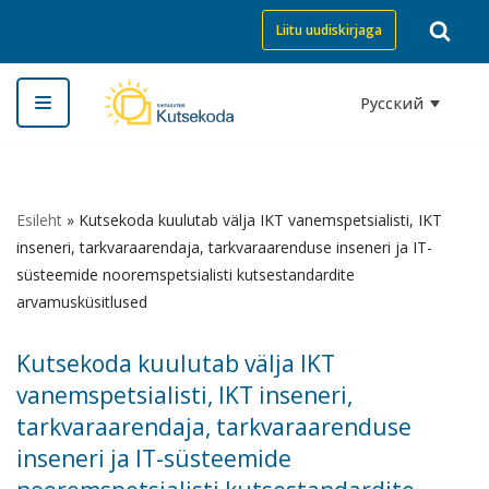
Liitu uudiskirjaga
Перейти
к
Русский
содержимому
Esileht
»
Kutsekoda kuulutab välja IKT vanemspetsialisti, IKT
inseneri, tarkvaraarendaja, tarkvaraarenduse inseneri ja IT-
süsteemide nooremspetsialisti kutsestandardite
arvamusküsitlused
Kutsekoda kuulutab välja IKT
vanemspetsialisti, IKT inseneri,
tarkvaraarendaja, tarkvaraarenduse
inseneri ja IT-süsteemide